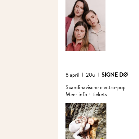
8 april I 20u I
SIGNE DØ
Scandinavische electro-pop
Meer info + tickets