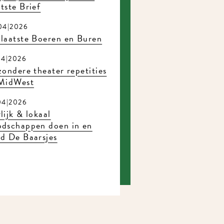
ste Brief
4|2026
laatste Boeren en Buren
4|2026
ondere theater repetities
MidWest
4|2026
ijk & lokaal
dschappen doen in en
d De Baarsjes