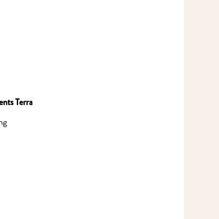
nts Terra
g