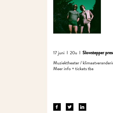
17 juni I 20u I
Slowstepper prese
Muziektheater / klimaatveranderin
Meer info + tickets tba