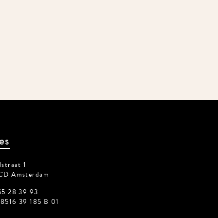
es
traat 1
CD Amsterdam
5 28 39 93
516 39 185 B 01