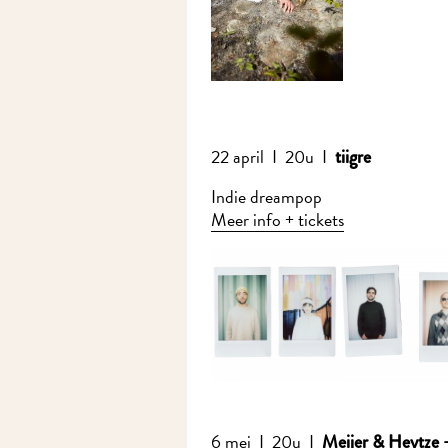
22 april I 20u I
tiigre
Indie dreampop
Meer info + tickets
6 mei I 20u I
Meijer & Heytze – I