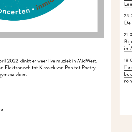
Laat
28|0
De 
21|0
Bijz
in 
il 2022 klinkt er weer live muziek in MidWest.
18|0
Eerl
 Elektronisch tot Klassiek van Pop tot Poetry.
boo
ymzaalvloer.
ron
e