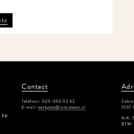
ht
Contact
Adr
Telefoon: 020–303 02 62
Cabrals
E-mail:
werkplek@inmidwest.nl
1057 
te
KvK: 5
BTW: 8