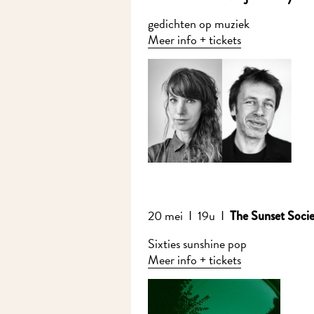
gedichten op muziek
Meer info + tickets
20 mei I 19u I
The Sunset Societ
Sixties sunshine pop
Meer info + tickets