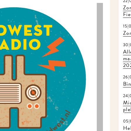
22|0
Zome
Fiet
15|0
Zom
30|0
Alle
maa
202
26|0
Bin
24|0
Mid
plek
05|0
Hel