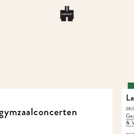
La
gymzaalconcerten
28|0
Gez
& V