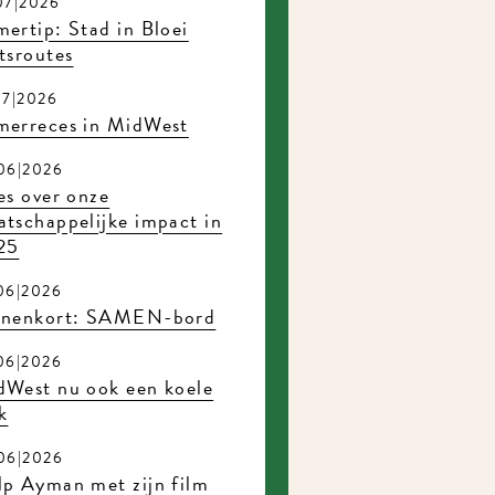
7|2026
rtip: Stad in Bloei
sroutes
7|2026
erreces in MidWest
6|2026
s over onze
tschappelijke impact in
5
6|2026
nenkort: SAMEN-bord
6|2026
West nu ook een koele
6|2026
p Ayman met zijn film