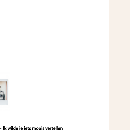
Ik wil MidWest-nieuws!
Meld je aan voor onze nieuwsbrief en mis nooit meer iets in MidWest.
k wilde je iets moois vertellen