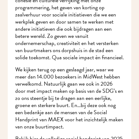
cohesie en culturele verrijking met onze
programmering, het geven van korting op
zaalverhuur voor sociale initiatieven die we een
werkplek geven en door samen te werken met
andere initiatieven die ook bijdragen aan een
betere wereld. Zo geven we vanuit
ondernemerschap, creativiteit en het versterken
van buurtmakers ons dorpshuis in de stad een
solide toekomst. Qua sociale impact èn financieel.
We kijken terug op een geslaagd jaar, waar we
meer dan 14.000 bezoekers in MidWest hebben
verwelkomd. Natuurlijk gaan we ook in 2026
door met impact maken op basis van de SDG’s en
zo ons steentje bij te dragen aan een eerlijke,
groene en sterkere buurt. En…bij deze ook nog
een bedankje aan de mensen van de Social
Handprint van MAEX voor het inzichtelijk maken
van onze buurtimpact.
Bekijk hier de v
olledige social handprint van 2025