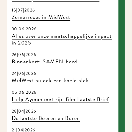
15|07|2026
Zomerreces in MidWest
30|06|2026
Alles over onze maatschappelijke impact
in 2025
26|06|2026
Binnenkort: SAMEN-bord
24|06|2026
MidWest nu ook een koele plek
05|06|2026
Help Ayman met zijn film Laatste Brief
28|04|2026
De laatste Boeren en Buren
21|04|2026