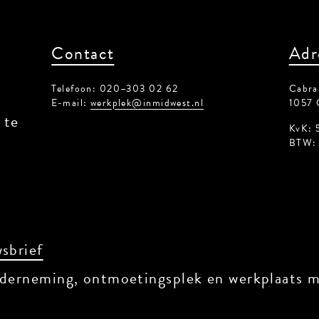
Contact
Adr
Telefoon: 020–303 02 62
Cabrals
E-mail:
werkplek@inmidwest.nl
1057 
te
KvK: 5
BTW: 8
sbrief
derneming, ontmoetingsplek en werkplaats met