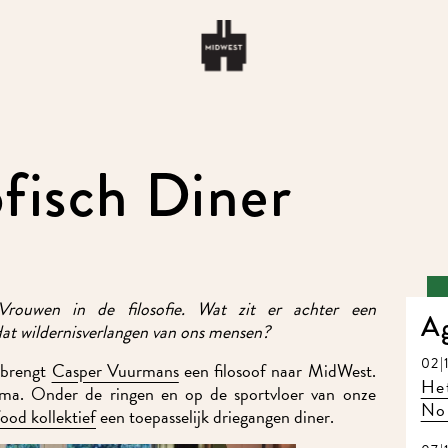
fisch Diner
Vrouwen in de filosofie. Wat zit er achter een
Ag
at wildernisverlangen van ons mensen?
02|1
brengt
Casper Vuurmans
een filosoof naar MidWest.
Het
a. Onder de ringen en op de sportvloer van onze
Nor
od kollektief
een toepasselijk driegangen diner.