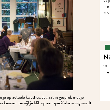
07|1
Het 
vrou
Ni
10|0
Het 
 je op actuele kwesties. Je gaat in gesprek met je
kennen, terwijl je blik op een specifieke vraag wordt