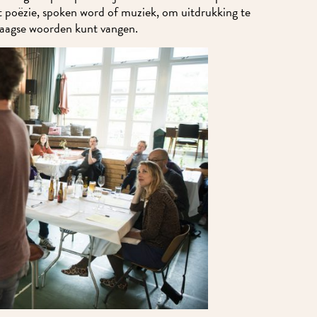
t poëzie, spoken word of muziek, om uitdrukking te
aagse woorden kunt vangen.
Meld je aan voor onze nieuwsbrief en mis nooit meer iets in MidWest.