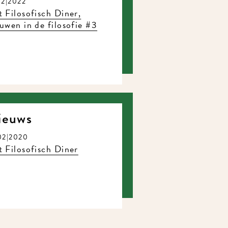
2|2022
Filosofisch Diner,
wen in de filosofie #3
euws
2|2020
Filosofisch Diner