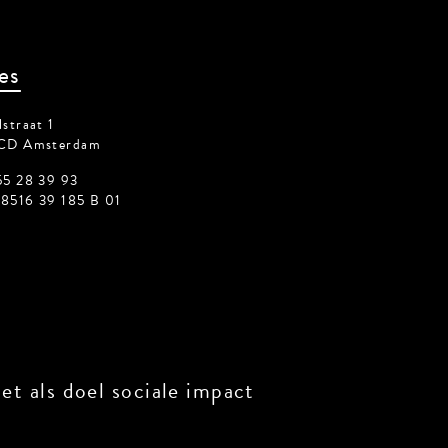
es
traat 1
CD Amsterdam
5 28 39 93
516 39 185 B 01
 als doel sociale impact