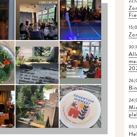
22|
Zom
Fie
15|
Zo
30|
All
maa
20
26|
Bi
24|
Mi
ple
05|
Hel