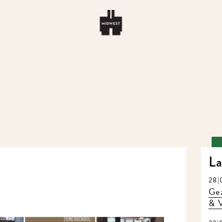
La
28|
Gez
& V