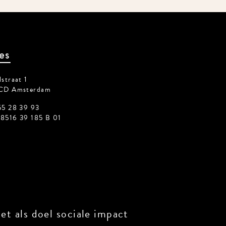
es
straat 1
CD Amsterdam
55 28 39 93
8516 39 185 B 01
t als doel sociale impact