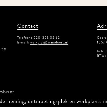
Contact
Adr
Telefoon: 020–303 02 62
Cabral
E-mail:
werkplek@inmidwest.nl
1057 
 te
KvK: 
BTW: 
sbrief
derneming, ontmoetingsplek en werkplaats me