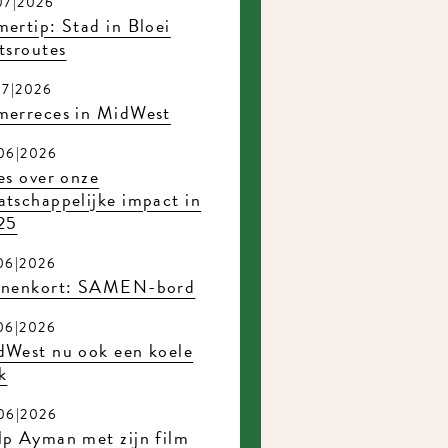
07|2026
ertip: Stad in Bloei
tsroutes
07|2026
merreces in MidWest
06|2026
es over onze
tschappelijke impact in
25
06|2026
nnenkort: SAMEN-bord
06|2026
dWest nu ook een koele
k
06|2026
p Ayman met zijn film