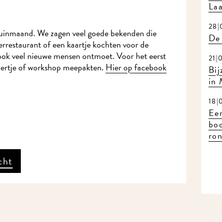
Laa
28|
tuinmaand. We zagen veel goede bekenden die
De 
errestaurant of een kaartje kochten voor de
ook veel nieuwe mensen ontmoet. Voor het eerst
21|
ncertje of workshop meepakten.
Hier op facebook
Bij
in
18|
Eer
bo
ron
cht