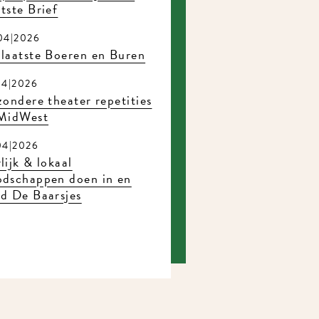
tste Brief
04|2026
laatste Boeren en Buren
04|2026
zondere theater repetities
 MidWest
04|2026
lijk & lokaal
odschappen doen in en
d De Baarsjes