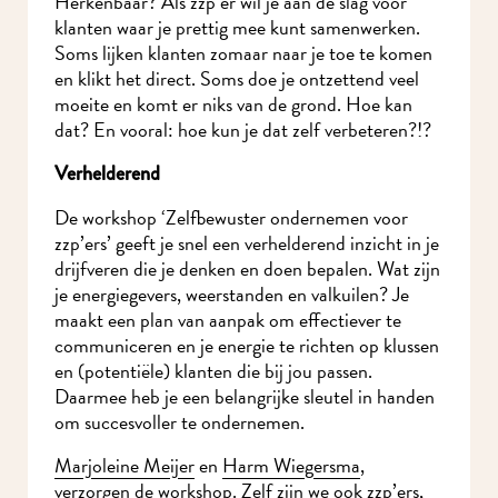
klanten waar je prettig mee kunt samenwerken.
Soms lijken klanten zomaar naar je toe te komen
en klikt het direct. Soms doe je ontzettend veel
moeite en komt er niks van de grond. Hoe kan
dat? En vooral: hoe kun je dat zelf verbeteren?!?
Verhelderend
De workshop ‘Zelfbewuster ondernemen voor
zzp’ers’ geeft je snel een verhelderend inzicht in
je drijfveren die je denken en doen bepalen. Wat
zijn je energiegevers, weerstanden en valkuilen?
Je maakt een plan van aanpak om effectiever te
communiceren en je energie te richten op
Ik wil MidWest-
klussen en (potentiële) klanten die bij jou passen.
nieuws!
Daarmee heb je een belangrijke sleutel in handen
om succesvoller te ondernemen.
Marjoleine Meijer
en
Harm Wiegersma
,
verzorgen de workshop. Zelf zijn we ook zzp’ers,