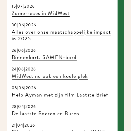
15|07|2026
Zomerreces in MidWest
30|06|2026
Alles over onze maatschappelijke impact
in 2025
26|06|2026
Binnenkort: SAMEN-bord
24|06|2026
MidWest nu ook een koele plek
05|06|2026
Help Ayman met zijn film Laatste Brief
28|04|2026
De laatste Boeren en Buren
21|04|2026
Bijzondere theater repetities in MidWest