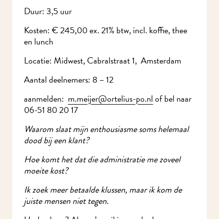
Duur: 3,5 uur
Kosten: € 245,00 ex. 21% btw, incl. koffie, thee
en lunch
Locatie: Midwest, Cabralstraat 1, Amsterdam
Aantal deelnemers: 8 – 12
aanmelden:
m.meijer@ortelius-po.nl
of bel naar
06-51 80 20 17
Waarom slaat mijn enthousiasme soms helemaal
dood bij een klant?
Hoe komt het dat die administratie me zoveel
moeite kost?
Ik zoek meer betaalde klussen, maar ik kom de
juiste mensen niet tegen.
Herkenbaar? Als zzp’er wil je aan de slag voor