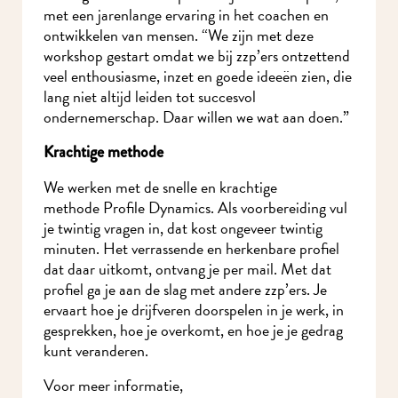
met een jarenlange ervaring in het coachen en
ontwikkelen van mensen. “We zijn met deze
workshop gestart omdat we bij zzp’ers ontzettend
veel enthousiasme, inzet en goede ideeën zien,
die lang niet altijd leiden tot succesvol
ondernemerschap. Daar willen we wat aan doen.”
Krachtige methode
We werken met de snelle en krachtige
Meld je aan voor onze nieuwsbrief en mis nooit meer iets in
methode Profile Dynamics. Als voorbereiding vul
MidWest.
je twintig vragen in, dat kost ongeveer twintig
minuten. Het verrassende en herkenbare profiel
dat daar uitkomt, ontvang je per mail. Met dat
profiel ga je aan de slag met andere zzp’ers. Je
ervaart hoe je drijfveren doorspelen in je werk, in
gesprekken, hoe je overkomt, en hoe je je gedrag
kunt veranderen.
Voor meer informatie,