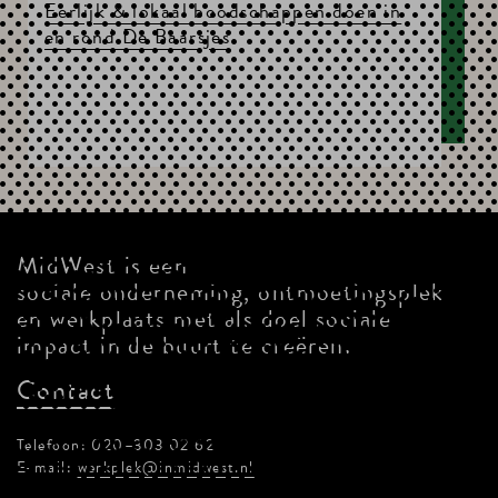
Eerlijk & lokaal boodschappen doen in
en rond De Baarsjes
MidWest is een
sociale onderneming, ontmoetingsplek
en werkplaats met als doel sociale
impact in de buurt te creëren.
Contact
Telefoon: 020–303 02 62
E-mail:
werkplek@inmidwest.nl