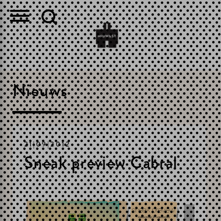
Nieuws
21|09|2012
Sneak preview Cabral