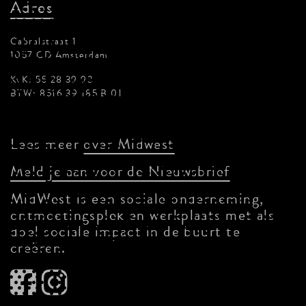
Adres
Cabralstraat 1
1057 CD Amsterdam
KvK: 55 28 39 93
BTW: 8516 39 185 B 01
Lees meer
over Midwest
Meld je aan voor de Nieuwsbrief
MidWest is een sociale onderneming,
ontmoetingsplek en werkplaats met als
doel sociale impact in de buurt te
creëren.