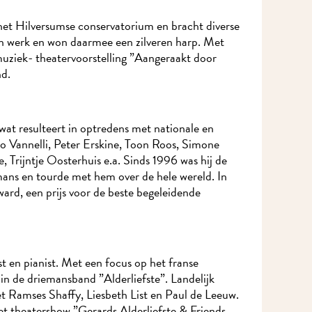
het Hilversumse conservatorium en bracht diverse
Ik wil MidWest-nieuws!
n werk en won daarmee een zilveren harp. Met
uziek- theatervoorstelling ”Aangeraakt door
d.
wat resulteert in optredens met nationale en
no Vannelli, Peter Erskine, Toon Roos, Simone
Trijntje Oosterhuis e.a. Sinds 1996 was hij de
ans en tourde met hem over de hele wereld. In
rd, een prijs voor de beste begeleidende
Meld je aan voor onze nieuwsbrief en mis nooit meer iets in MidWest.
st en pianist. Met een focus op het franse
in de driemansband ”Alderliefste”. Landelijk
Ramses Shaffy, Liesbeth List en Paul de Leeuw.
heatershow ”Gerards Alderliefste & Friends,