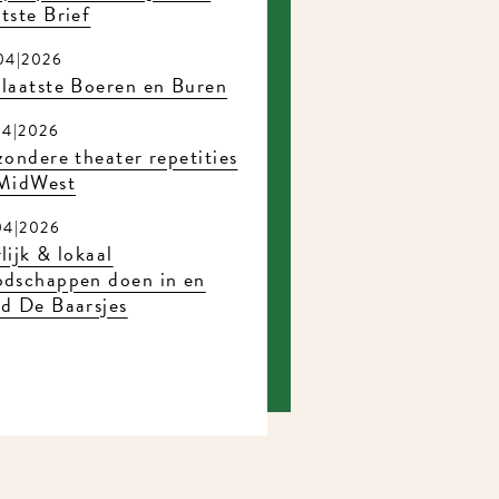
ste Brief
4|2026
laatste Boeren en Buren
4|2026
ondere theater repetities
MidWest
4|2026
ijk & lokaal
dschappen doen in en
d De Baarsjes