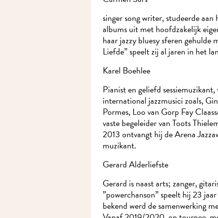
singer song writer, studeerde aan 
albums uit met hoofdzakelijk eige
haar jazzy bluesy sferen gehulde m
Liefde” speelt zij al jaren in het lan
Karel Boehlee
Pianist en geliefd sessiemuzikant, 
international jazzmusici zoals, Gi
Pormes, Loo van Gorp Fay Claasse, 
vaste begeleider van Toots Thielem
2013 ontvangt hij de Arena Jazzawa
muzikant.
Gerard Alderliefste
Gerard is naast arts; zanger, gitari
”powerchanson” speelt hij 23 jaar 
bekend werd de samenwerking met 
Vanaf 2019/2020 op tournee met t