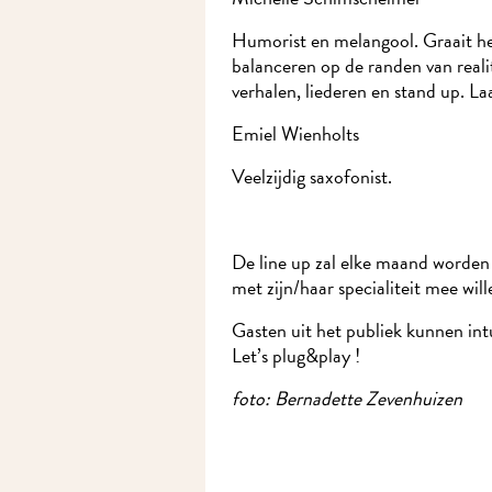
Humorist en melangool. Graait het 
balanceren op de randen van realit
verhalen, liederen en stand up. Laa
Emiel Wienholts
Veelzijdig saxofonist.
De line up zal elke maand worden a
met zijn/haar specialiteit mee wil
Gasten uit het publiek kunnen intun
Let’s plug&play !
foto: Bernadette Zevenhuizen