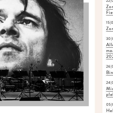
22|0
Zome
Fiet
15|0
Zom
30|0
Alle
maa
202
26|0
Bin
24|0
Mid
plek
05|0
Hel