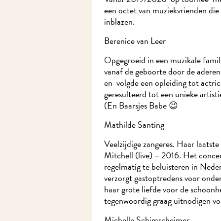
een octet van muziekvrienden die d
inblazen.
Berenice van Leer
Opgegroeid in een muzikale famili
vanaf de geboorte door de aderen 
en volgde een opleiding tot actrice
geresulteerd tot een unieke artisti
(En Baarsjes Babe 😉
Mathilde Santing
Veelzijdige zangeres. Haar laatste
Mitchell (live) – 2016. Het concert
regelmatig te beluisteren in Neder
verzorgt gastoptredens voor onder
haar grote liefde voor de schoonhe
tegenwoordig graag uitnodigen voo
Michelle Schimscheimer