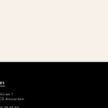
es
traat 1
CD Amsterdam
5 28 39 93