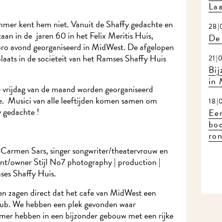
Laat
r kent hem niet. Vanuit de Shaffy gedachte en
28|0
an in de jaren 60 in het Felix Meritis Huis,
De 
ro avond georganiseerd in MidWest. De afgelopen
ats in de sociëteit van het Ramses Shaffy Huis
21|0
Bijz
in 
e vrijdag van de maand worden georganiseerd
e. Musici van alle leeftijden komen samen om
18|0
gedachte !
Eerl
boo
ron
 Carmen Sars, singer songwriter/theatervrouw en
/owner Stijl No7 photography | production |
es Shaffy Huis.
en zagen direct dat het cafe van MidWest een
club. We hebben een plek gevonden waar
er hebben in een bijzonder gebouw met een rijke