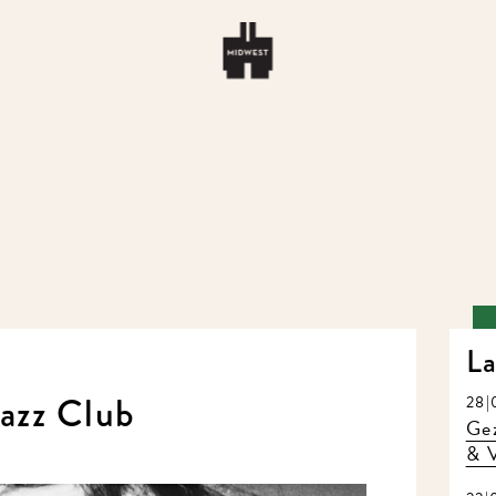
La
azz Club
28|0
Gez
& V