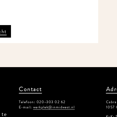
ht
Contact
Adr
Telefoon: 020–303 02 62
Cabrals
E-mail:
werkplek@inmidwest.nl
1057 
te
KvK: 5