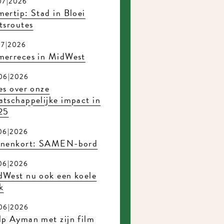
7|2026
rtip: Stad in Bloei
sroutes
7|2026
erreces in MidWest
6|2026
s over onze
tschappelijke impact in
5
6|2026
nenkort: SAMEN-bord
6|2026
West nu ook een koele
6|2026
p Ayman met zijn film