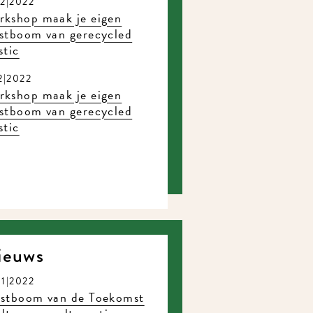
12|2022
rkshop maak je eigen
stboom van gerecycled
stic
12|2022
rkshop maak je eigen
stboom van gerecycled
stic
ieuws
11|2022
rstboom van de Toekomst