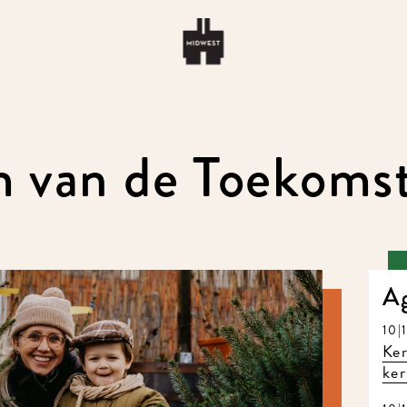
 van de Toekoms
A
10|
Ke
ke