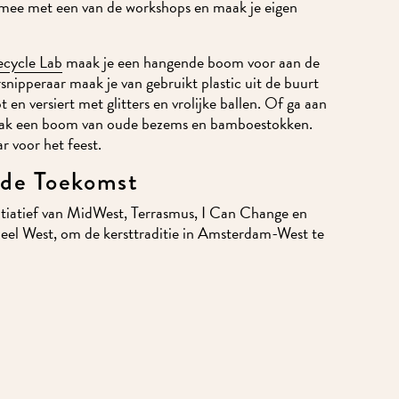
mee met een van de workshops en maak je eigen
ecycle Lab
maak je een hangende boom voor aan de
snipperaar maak je van gebruikt plastic uit de buurt
 en versiert met glitters en vrolijke ballen. Of ga aan
maak een boom van oude bezems en bamboestokken.
ar voor het feest.
 de Toekomst
itiatief van MidWest, Terrasmus, I Can Change en
deel West, om de kersttraditie in Amsterdam-West te