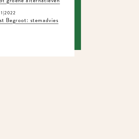
dt groene alternatieven
11|2022
t Begroot: stemadvies