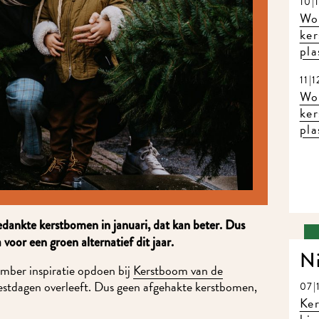
10|
Wo
ker
pla
11|
Wo
ker
pla
gedankte kerstbomen in januari, dat kan beter. Dus
oor een groen alternatief dit jaar.
N
mber inspiratie opdoen bij
Kerstboom van de
eestdagen overleeft. Dus geen afgehakte kerstbomen,
07|
Ke