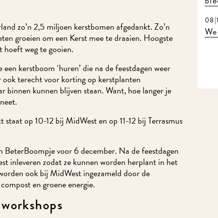
bie
08|
land zo’n 2,5 miljoen kerstbomen afgedankt. Zo’n
Wes
eten groeien om een Kerst mee te draaien. Hoogste
t hoeft weg te gooien.
e een kerstboom ‘huren’ die na de feestdagen weer
r ook terecht voor korting op
kerstplanten
ar binnen kunnen blijven staan. Want, hoe langer je
aneet.
staat op 10-12 bij MidWest en op 11-12 bij Terrasmus
n BeterBoompje voor 6 december
. Na de feestdagen
est inleveren zodat ze kunnen worden herplant in het
worden ook bij MidWest ingezameld door de
 compost en groene energie.
e workshops