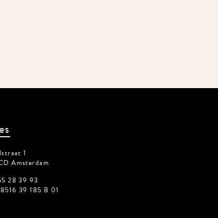
es
straat 1
CD Amsterdam
55 28 39 93
8516 39 185 B 01