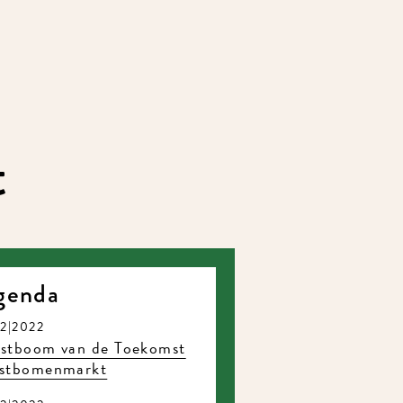
t
genda
12|2022
rstboom van de Toekomst
rstbomenmarkt