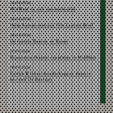
24|06|2026
MidWest nu ook een koele plek
05|06|2026
Help Ayman met zijn film Laatste Brief
28|04|2026
De laatste Boeren en Buren
21|04|2026
Bijzondere theater repetities in MidWest
18|04|2026
Eerlijk & lokaal boodschappen doen in
en rond De Baarsjes