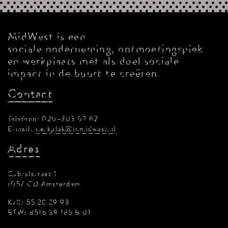
MidWest is een
sociale onderneming, ontmoetingsplek
en werkplaats met als doel sociale
impact in de buurt te creëren.
Contact
Telefoon: 020–303 02 62
E-mail:
werkplek@inmidwest.nl
Adres
Cabralstraat 1
1057 CD Amsterdam
KvK: 55 28 39 93
BTW: 8516 39 185 B 01