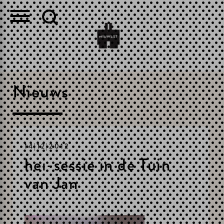
Nieuws
14|12|2012
hei-sessie in de Tuin
van Jan