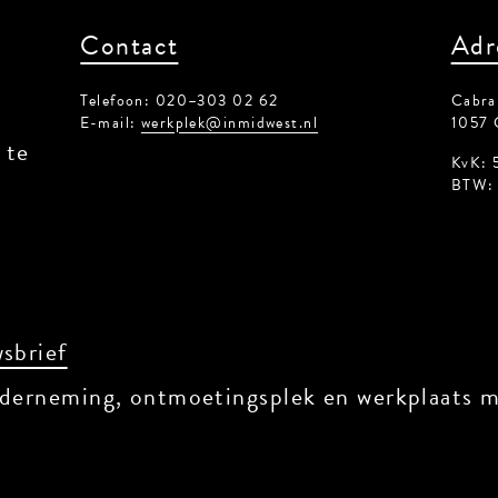
Contact
Adr
Telefoon: 020–303 02 62
Cabral
E-mail:
werkplek@inmidwest.nl
1057 
 te
KvK: 
BTW: 
sbrief
derneming, ontmoetingsplek en werkplaats me