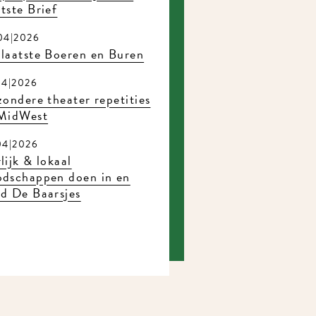
tste Brief
04|2026
laatste Boeren en Buren
04|2026
zondere theater repetities
 MidWest
04|2026
lijk & lokaal
odschappen doen in en
d De Baarsjes