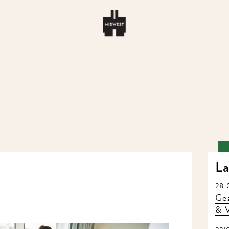
La
28|
Gez
& V