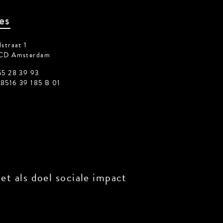
es
straat 1
CD Amsterdam
55 28 39 93
8516 39 185 B 01
t als doel sociale impact