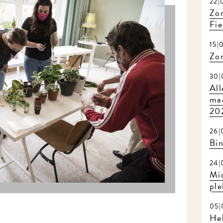
22|
Zom
Fie
15|
Zo
30|
All
maa
20
26|
Bi
24|
Mi
ple
05|
Hel