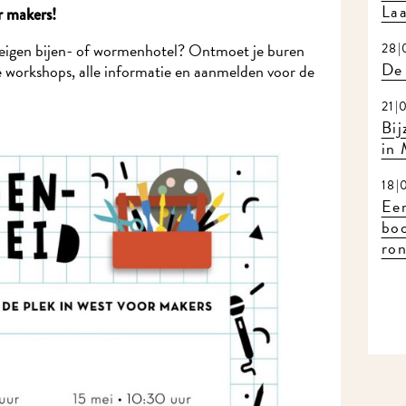
Laa
r makers!
 eigen bijen- of wormenhotel? Ontmoet je buren
28|
De 
 de workshops, alle informatie en aanmelden voor de
21|
Bij
in
18|
Eer
bo
ron