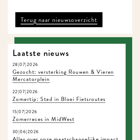
Terug naar nieuwsoverzicht
Laatste nieuws
28|07|2026
Gezocht: versterking Rouwen & Vieren
Mercatorplein
22|07|2026
Zomertip: Stad in Bloei Fietsroutes
15|07|2026
Zomerreces in MidWest
30|06|2026
Alles over onze maatschappelijke impact