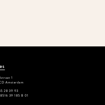
es
straat 1
CD Amsterdam
55 28 39 93
8516 39 185 B 01