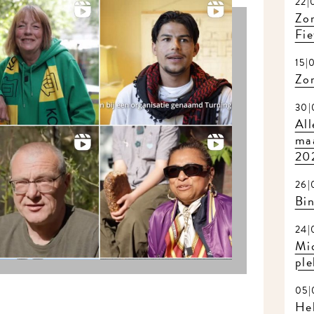
22|
Zom
Fie
15|
Zo
30|
All
maa
20
26|
Bi
24|
Mi
ple
05|
Hel