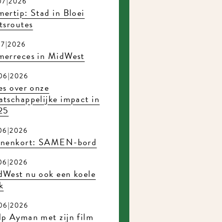
07|2026
ertip: Stad in Bloei
tsroutes
07|2026
merreces in MidWest
06|2026
es over onze
tschappelijke impact in
25
06|2026
nnenkort: SAMEN-bord
06|2026
dWest nu ook een koele
k
06|2026
p Ayman met zijn film