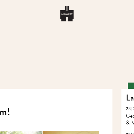
La
em!
28|
Gez
& V