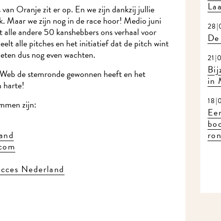
Laa
an Oranje zit er op. En we zijn dankzij jullie
. Maar we zijn nog in de race hoor! Medio juni
28|
 alle andere 50 kanshebbers ons verhaal voor
De 
elt alle pitches en het initiatief dat de pitch wint
oeten dus nog even wachten.
21|
Bij
r Web de stemronde gewonnen heeft en het
in
n harte!
18|
emmen zijn:
Eer
bo
ron
land
.com
succes Nederland