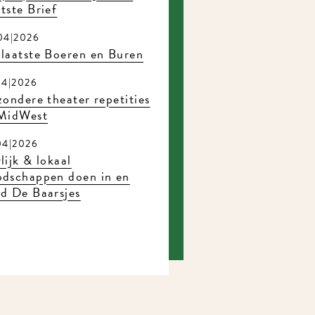
tste Brief
04|2026
laatste Boeren en Buren
04|2026
zondere theater repetities
 MidWest
04|2026
lijk & lokaal
odschappen doen in en
d De Baarsjes