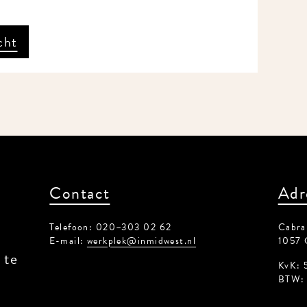
cht
Contact
Adr
Telefoon: 020–303 02 62
Cabral
E-mail:
werkplek@inmidwest.nl
1057 
 te
KvK: 
BTW: 