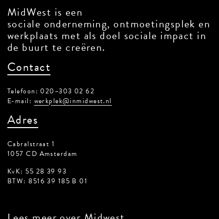
MidWest is een
sociale onderneming, ontmoetingsplek en
werkplaats met als doel sociale impact in
de buurt te creëren.
Contact
Telefoon: 020–303 02 62
E-mail:
werkplek@inmidwest.nl
Adres
Cabralstraat 1
1057 CD Amsterdam
KvK: 55 28 39 93
BTW: 8516 39 185 B 01
Lees meer
over Midwest