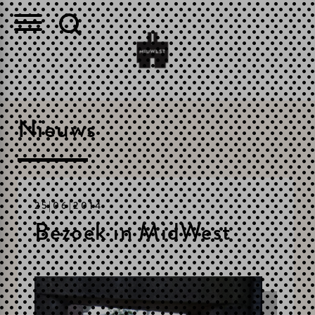
Nieuws
25|06|2014
Bezoek in MidWest