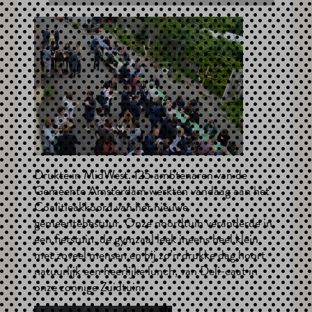
Drukte in MidWest. 125 ambtenaren van de
Gemeente Amsterdam werkten vandaag aan het
Coalitieakkoord van het nieuwe
gemeentebestuur. Onze noordtuin veranderde in
een fietstuin, de gymzaal leek ineens heel klein
met zoveel mensen en bij zo’n drukke dag hoort
natuurlijk een heerlijke lunch, van Deli-caat in
onze zonnige Zuidtuin.