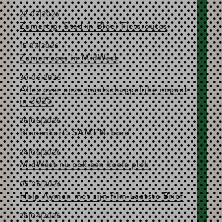
22|07|2026
Zomertip: Stad in Bloei Fietsroutes
15|07|2026
Zomerreces in MidWest
30|06|2026
Alles over onze maatschappelijke impact
in 2025
26|06|2026
Binnenkort: SAMEN-bord
24|06|2026
MidWest nu ook een koele plek
05|06|2026
Help Ayman met zijn film Laatste Brief
28|04|2026