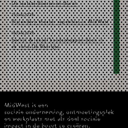
De laatste Boeren en Buren
21|04|2026
Bijzondere theater repetities in MidWest
18|04|2026
Eerlijk & lokaal boodschappen doen in
en rond De Baarsjes
MidWest is een
sociale onderneming, ontmoetingsplek
en werkplaats met als doel sociale
impact in de buurt te creëren.