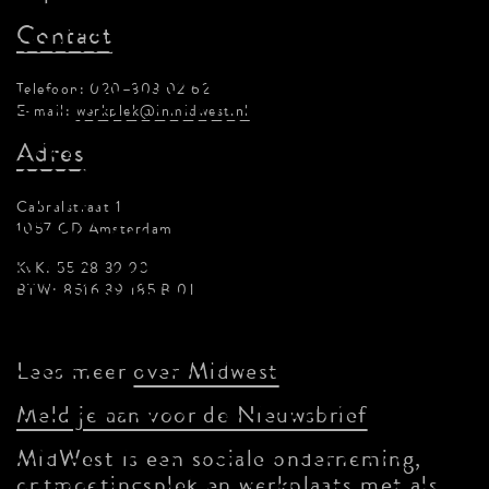
Contact
Telefoon: 020–303 02 62
E-mail:
werkplek@inmidwest.nl
Adres
Cabralstraat 1
1057 CD Amsterdam
KvK: 55 28 39 93
BTW: 8516 39 185 B 01
Lees meer
over Midwest
Meld je aan voor de Nieuwsbrief
MidWest is een sociale onderneming,
ontmoetingsplek en werkplaats met als