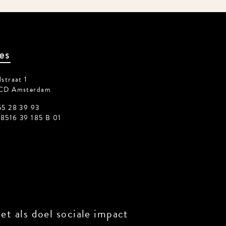
es
straat 1
CD Amsterdam
55 28 39 93
8516 39 185 B 01
t als doel sociale impact