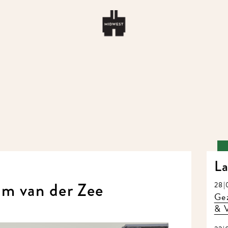
La
im van der Zee
28|
Gez
& V