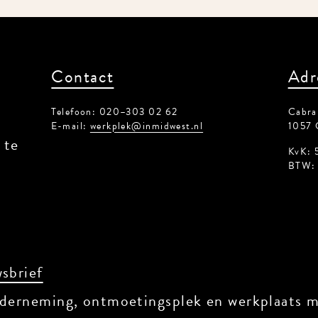
Contact
Adr
Telefoon: 020–303 02 62
Cabral
E-mail:
werkplek@inmidwest.nl
1057 
 te
KvK: 
BTW: 
sbrief
derneming, ontmoetingsplek en werkplaats me