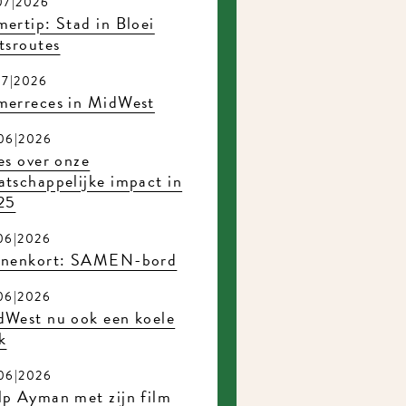
07|2026
ertip: Stad in Bloei
tsroutes
07|2026
merreces in MidWest
06|2026
es over onze
tschappelijke impact in
25
06|2026
nnenkort: SAMEN-bord
06|2026
dWest nu ook een koele
k
06|2026
p Ayman met zijn film