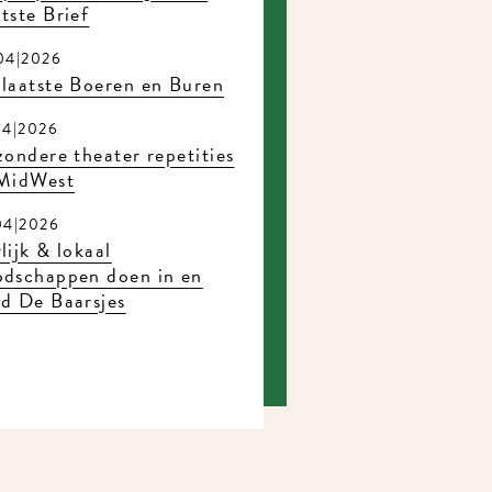
tste Brief
04|2026
laatste Boeren en Buren
04|2026
zondere theater repetities
 MidWest
04|2026
lijk & lokaal
odschappen doen in en
d De Baarsjes