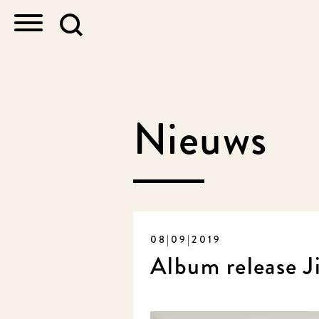
Nieuws
08|09|2019
Album release J