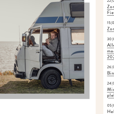
22|
Zom
Fie
15|
Zo
30|
All
maa
20
26|
Bi
24|
Mi
ple
05|
Hel