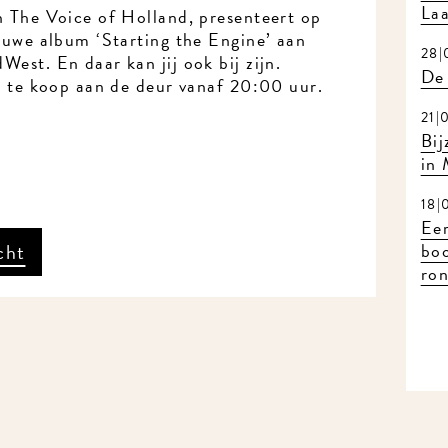
Laa
n The Voice of Holland, presenteert op
ieuwe album ‘Starting the Engine’ aan
28|
est. En daar kan jij ook bij zijn.
De 
en te koop aan de deur vanaf 20:00 uur.
21|
Bij
in
18|
Eer
cht
bo
ron