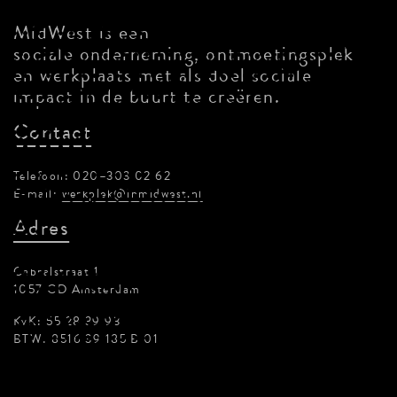
MidWest is een
sociale onderneming, ontmoetingsplek
en werkplaats met als doel sociale
impact in de buurt te creëren.
Contact
Telefoon: 020–303 02 62
E-mail:
werkplek@inmidwest.nl
Adres
Cabralstraat 1
1057 CD Amsterdam
KvK: 55 28 39 93
BTW: 8516 39 185 B 01