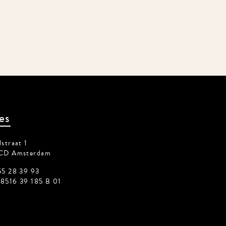
es
straat 1
CD Amsterdam
55 28 39 93
8516 39 185 B 01