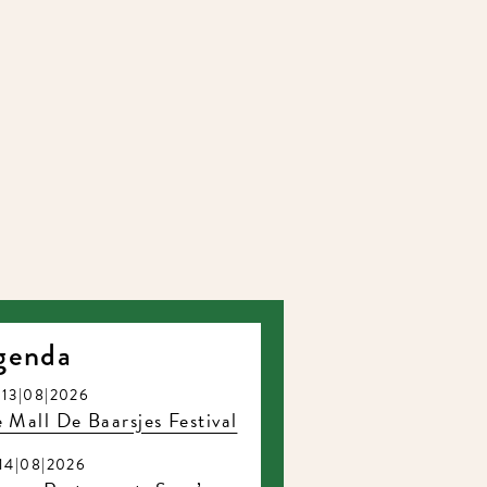
enda
3|08|2026
Mall De Baarsjes Festival
4|08|2026