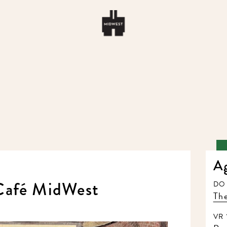
Ag
Café MidWest
DO 1
The 
VR 1