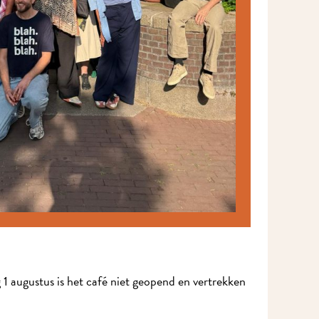
Ik wil MidWest-nieuws!
1 augustus is het café niet geopend en vertrekken
Meld je aan voor onze nieuwsbrief en mis nooit meer iets in MidWest.