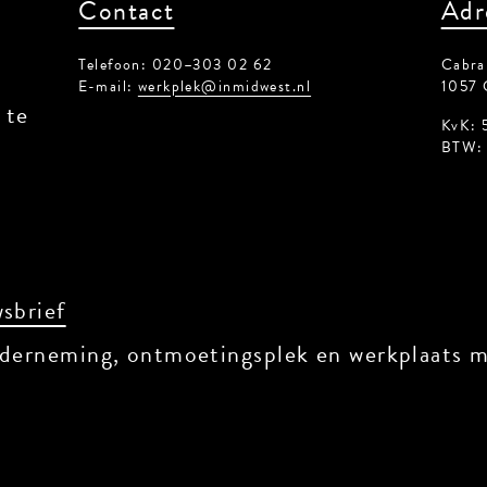
Contact
Adr
Telefoon: 020–303 02 62
Cabrals
E-mail:
werkplek@inmidwest.nl
1057 
te
KvK: 5
BTW: 8
sbrief
derneming, ontmoetingsplek en werkplaats met