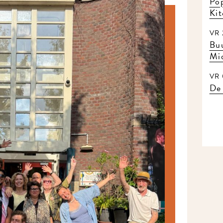
Pop
Kit
VR 2
Buu
Mid
VR 0
De 