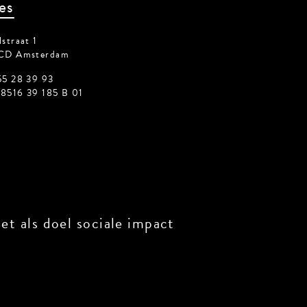
es
traat 1
CD Amsterdam
5 28 39 93
516 39 185 B 01
 als doel sociale impact