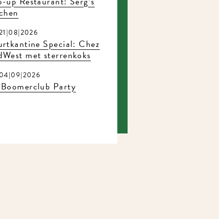
-up Restaurant: Serg’s
chen
1|08|2026
rtkantine Special: Chez
West met sterrenkoks
4|09|2026
Boomerclub Party