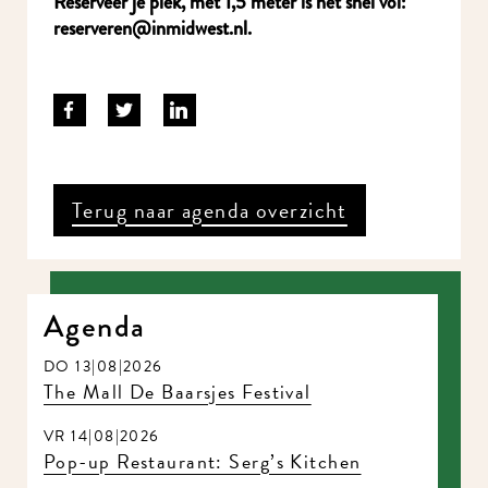
Reserveer je plek, met 1,5 meter is het snel vol:
reserveren@inmidwest.nl.
Terug naar agenda overzicht
Agenda
DO 13|08|2026
The Mall De Baarsjes Festival
VR 14|08|2026
Pop-up Restaurant: Serg’s Kitchen