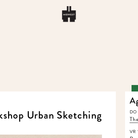
A
kshop Urban Sketching
DO 
The
VR 