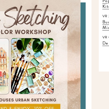
Pop
Ki
VR 
Buu
Mi
VR 
De