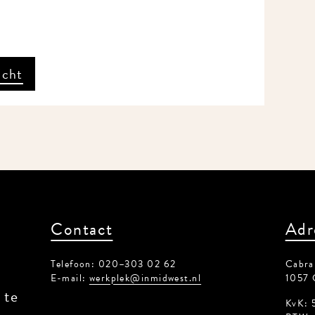
icht
Contact
Adr
Telefoon: 020–303 02 62
Cabral
E-mail:
werkplek@inmidwest.nl
1057 
 te
KvK: 