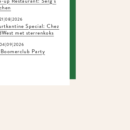
-up Restaurant: Serg’s
tchen
21|08|2026
rtkantine Special: Chez
dWest met sterrenkoks
04|09|2026
 Boomerclub Party