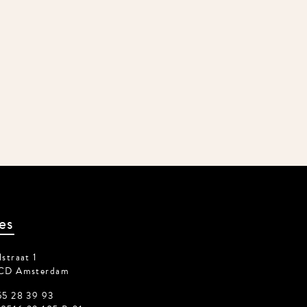
es
straat 1
CD Amsterdam
55 28 39 93