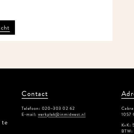
icht
Contact
Adr
Telefoon: 020–303 02 62
Cabral
E-mail:
werkplek@inmidwest.nl
1057 
 te
KvK: 
BTW: 