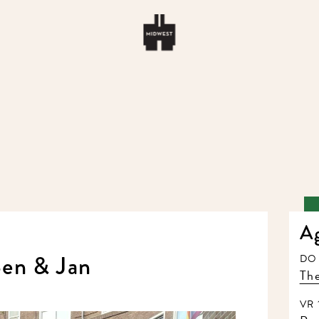
A
en & Jan
DO 
The
VR 