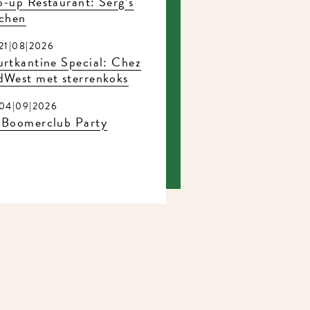
-up Restaurant: Serg’s
tchen
21|08|2026
rtkantine Special: Chez
dWest met sterrenkoks
04|09|2026
 Boomerclub Party