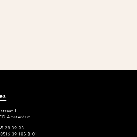
es
straat 1
CD Amsterdam
55 28 39 93
8516 39 185 B 01