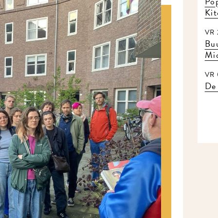
Pop
Ki
VR 
Buu
Mi
VR 
De