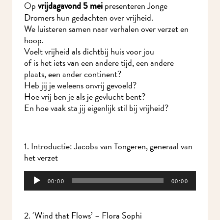
Op
presenteren Jonge
vrijdagavond 5 mei
Dromers hun gedachten over vrijheid.
We luisteren samen
naar verhalen over
verzet en
hoop.
Voelt vrijheid als
dichtbij huis voor jou
of is het iets van een
andere tijd,
een andere
plaats,
een ander continent?
Heb jij je weleens onvrij gevoeld?
Hoe vrij ben je als je gevlucht bent?
En hoe vaak sta jij eigenlijk stil bij vrijheid?
1. Introductie: Jacoba van Tongeren, generaal van
het verzet
Audiospeler
00:00
00:00
2. ‘Wind that Flows’ – Flora Sophi