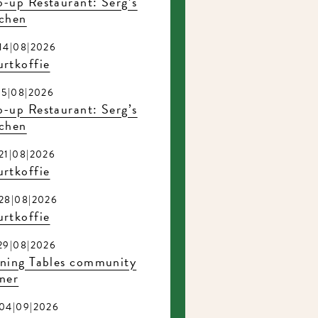
-up Restaurant: Serg’s
tchen
14|08|2026
rtkoffie
15|08|2026
-up Restaurant: Serg’s
tchen
21|08|2026
rtkoffie
28|08|2026
rtkoffie
29|08|2026
rning Tables community
ner
04|09|2026