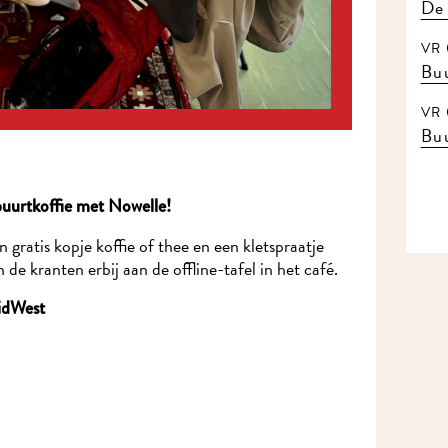
De
VR 
Buu
VR 
Buu
buurtkoffie met Nowelle!
gratis kopje koffie of thee en een kletspraatje
e kranten erbij aan de offline-tafel in het café.
MidWest