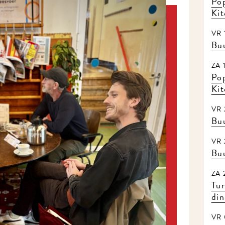
Pop
Ki
VR 
Buu
ZA 
Pop
Ki
VR 
Buu
VR 
Buu
ZA 
Tu
din
VR 