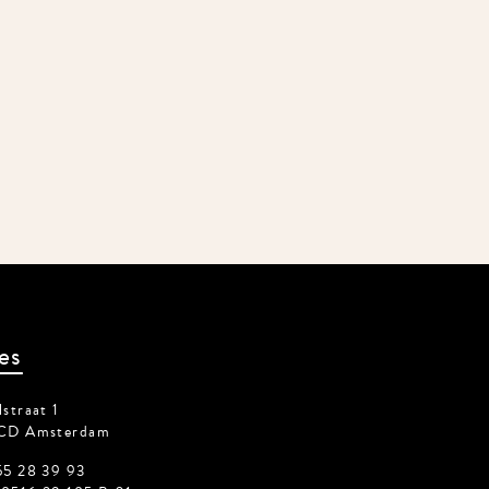
es
straat 1
CD Amsterdam
55 28 39 93