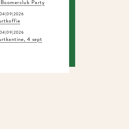
 Boomerclub Party
04|09|2026
rtkoffie
04|09|2026
rtkantine, 4 sept