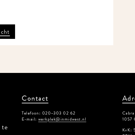
icht
Contact
Adr
Telefoon: 020–303 02 62
Cabral
E-mail:
werkplek@inmidwest.nl
1057 
 te
KvK: 