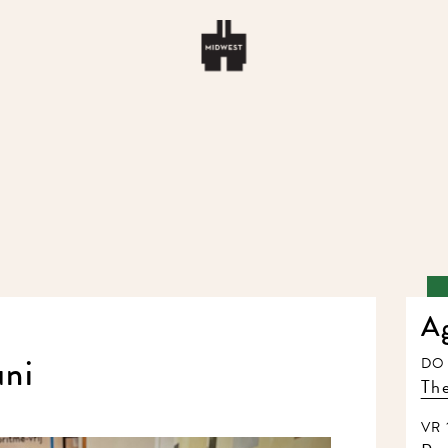
A
uni
DO 
The
VR 