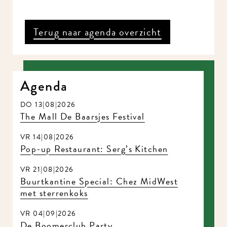
Terug naar agenda overzicht
Agenda
DO 13|08|2026
The Mall De Baarsjes Festival
VR 14|08|2026
Pop-up Restaurant: Serg’s Kitchen
VR 21|08|2026
Buurtkantine Special: Chez MidWest
met sterrenkoks
VR 04|09|2026
De Boomerclub Party