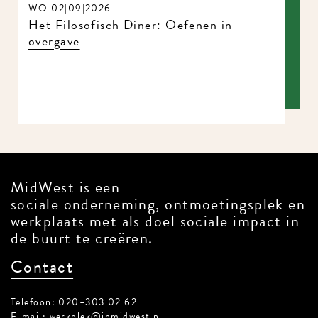
WO 02|09|2026
Het Filosofisch Diner: Oefenen in
overgave
MidWest is een
sociale onderneming, ontmoetingsplek en
werkplaats met als doel sociale impact in
de buurt te creëren.
Contact
Telefoon: 020–303 02 62
E-mail:
werkplek@inmidwest.nl