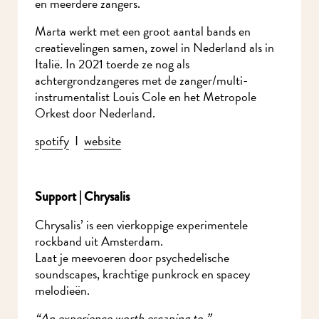
blazerssectie en meerdere zangers.
Marta werkt met een groot aantal bands en
creatievelingen samen, zowel in Nederland als in
Italië. In 2021 toerde ze nog als
achtergrondzangeres met de zanger/multi-
instrumentalist Louis Cole en het Metropole
Orkest door Nederland.
spotify
I
website
Ik wil MidWest-
nieuws!
Support | Chrysalis
Chrysalis’ is een vierkoppige experimentele
rockband uit Amsterdam.
Laat je meevoeren door psychedelische
soundscapes, krachtige punkrock en spacey
melodieën.
“An experience worth escaping to.”