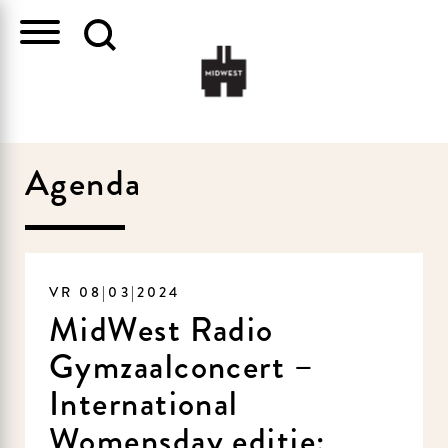
Agenda
VR 08|03|2024
MidWest Radio
Gymzaalconcert –
International
Womensday editie: