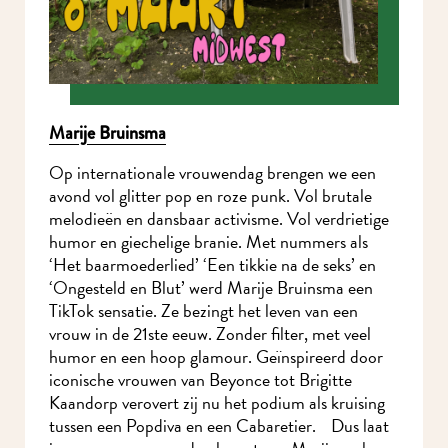
Marije Bruinsma
Op internationale vrouwendag brengen we een
avond vol glitter pop en roze punk. Vol brutale
melodieën en dansbaar activisme. Vol verdrietige
humor en giechelige branie. Met nummers als
‘Het baarmoederlied’ ‘Een tikkie na de seks’ en
‘Ongesteld en Blut’ werd Marije Bruinsma een
TikTok sensatie. Ze bezingt het leven van een
vrouw in de 21ste eeuw. Zonder filter, met veel
humor en een hoop glamour. Geïnspireerd door
iconische vrouwen van Beyonce tot Brigitte
Kaandorp verovert zij nu het podium als kruising
tussen een Popdiva en een Cabaretier. Dus laat