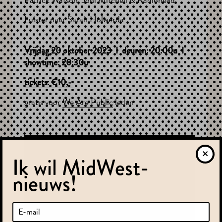
Luister naar Sarah Holwerda
Vrijdag 20 oktober 2023 I deuren: 20:00u I
showtime: 20:30u
tickets: €10,-
gratis voor
We Are Public
leden
Ik wil MidWest-
nieuws!