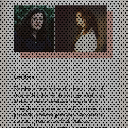
Levi Boon
De intieme indie folk van levi boon laat je stil
staan in de tijd terwijl de nostalgie je bekruipt.
Met haar warme breekbare stemgeluid en
gelaagde arrangementen wordt de aandacht naar
persoonlijke teksten getrokken. Geïnspireerd
door het gitaarspel van Nick Drake en
songwriting van Feist en Bon Iver straalt er een