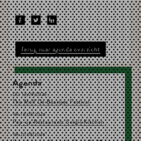
Terug naar agenda overzicht
Agenda
DO 13|08|2026
The Mall De Baarsjes Festival
VR 14|08|2026
Pop-up Restaurant: Serg’s Kitchen
VR 21|08|2026