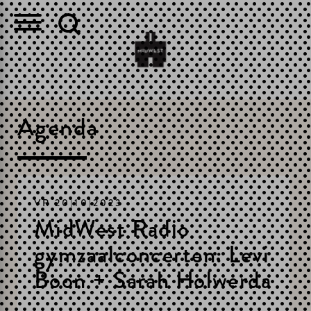
Agenda
VR 20|10|2023
MidWest Radio
gymzaalconcerten: Levi
Boon + Sarah Holwerda