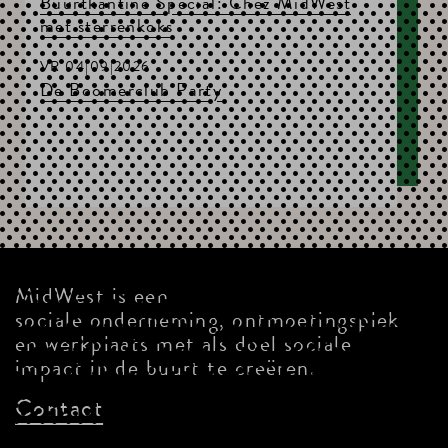
Buurtkantine Special: Chez MidWest
met sterrenkoks
VR 04|09|2026
De Boomerclub Party
MidWest is een
sociale onderneming, ontmoetingsplek
en werkplaats met als doel sociale
impact in de buurt te creëren.
Contact