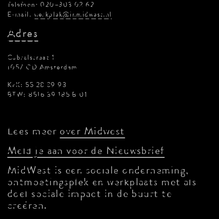
Telefoon: 020–303 02 62
E-mail:
werkplek@inmidwest.nl
Adres
Cabralstraat 1
1057 CD Amsterdam
KvK: 55 28 39 93
BTW: 8516 39 185 B 01
Lees meer
over Midwest
Meld je aan voor de Nieuwsbrief
MidWest is een sociale onderneming,
ontmoetingsplek en werkplaats met als
doel sociale impact in de buurt te
creëren.