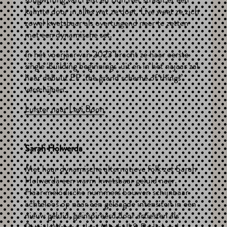
kalmte door in alles wat ze doet. Live weet ze zich
zowel kwetsbaar als overtuigend neer te zetten
met een dynamische set.
In het voorjaar van 2023 bracht ze haar eerste
single ‘building beginnings’ uit en in het najaar zal
haar debuut EP ‘the grand scheme of things’
verschijnen.
Luister naar Levi Boon
Sarah Holwerda
Met haar dynamische alternatieve folk zet Sarah
Holwerda een warm kwetsbaar geluid neer.
Haar melodische nummers bouwen schijnbaar
achteloos op naar een gelaagde intensiteit in een
nieuw geluid, geïnspireerd door artiesten als
Patrick Watson, Joni Mitchell & Radiohead.