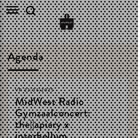
Agenda
VR 23|05|2025
MidWest Radio
Gymzaalconcert:
the||apiary x
interbellum