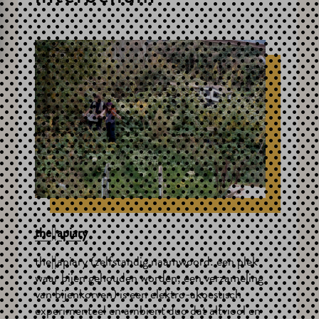
||
the
apiary
the||apiary (zelfstandig naamwoord: een plek
waar bijen gehouden worden; een verzameling
van bijenkorven) is een elektro-akoestisch
experimenteel en ambient duo dat altviool en