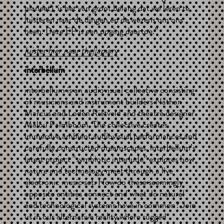
planeet), is het van groot belang dat we leren te
luisteren naar de dingen en de wezens om ons
heen. Deze EP is een poging daartoe.”
luister hier naar the
||
apiary
interbellum
interbellum is an audiovisual collective consisting
of musicians and instrument builders Nathan
Marcus and Loden Rietveld and theatre designer
Malou Palmboom. The collective creates
immersive ambient audiovisual performances and
carefully constructed dreamscapes. interbellum’s
latest project “symbiotic interlude” explores how
nature and technology meet through a live
electronic music set. How do these seemingly
opposite entities connect and what do natural
and technological systems have in common? Join
us in our alternative reality where rugged