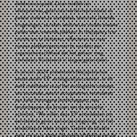
elektronica speelt. Door middel van
veldopnames, gestructureerde improvisatie en
poëzie creëren ze complexe, texturale, levende
omgevingen; ze raken verloren en vinden nieuwe
paden naar vreemde plekken. In the||apiary is er
ruimte om te luisteren, reflecteren en naar
nieuwe plekken genomen te worden; een
organische zachtheid dat het gehoor mag
omhelzen; fluisterend in langvergeten talen.
In januari 2024 presenteert the||apiary hun
eerste studio EP: ecological||succession. In dit
werk mediteren ze op het ecologische concept
van successie, waarin ecosystemen veranderen
van kale, homogene landschappen, naar
landschappen die bruisen van de sonische
activiteit. “We willen deze EP ontwikkelen om
een stem te geven aan onze omgeving; om het
landschap te laten zingen. Gezien de situatie
waar we nu in zitten (de snelle aftakeling van de