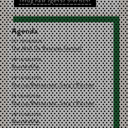
Terug naar agenda overzicht
Agenda
DO 13|08|2026
The Mall De Baarsjes Festival
VR 14|08|2026
Buurtkoffie
VR 14|08|2026
Pop-up Restaurant: Serg’s Kitchen
ZA 15|08|2026
Pop-up Restaurant: Serg’s Kitchen
VR 21|08|2026
Buurtkoffie