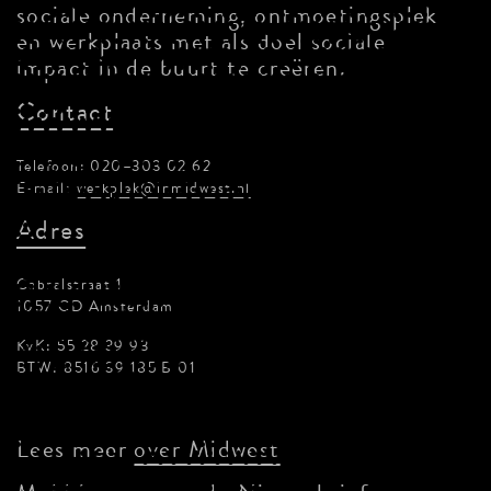
sociale onderneming, ontmoetingsplek
en werkplaats met als doel sociale
impact in de buurt te creëren.
Contact
Telefoon: 020–303 02 62
E-mail:
werkplek@inmidwest.nl
Adres
Cabralstraat 1
1057 CD Amsterdam
KvK: 55 28 39 93
BTW: 8516 39 185 B 01
Lees meer
over Midwest