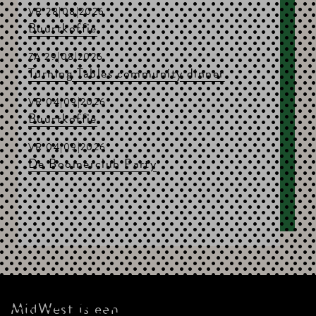
VR 28|08|2026
Buurtkoffie
ZA 29|08|2026
Turning Tables community dinner
VR 04|09|2026
Buurtkoffie
VR 04|09|2026
De Boomerclub Party
MidWest is een