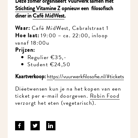
Stichting Vitamine Z
opnieuw een filosofisch
Ik wil MidWest-
diner in
Café MidWest
.
nieuws!
Café MidWest, Cabralstraat 1
Waar:
19:00 – ca. 22:00, inloop
Hoe laat:
vanaf 18:00u
Prijzen:
Regulier €35,-
Student €24,50
https://vuurwerkfilosofie.nl/#tickets
Kaartverkoop:
Diëetwensen kun je na het kopen van een
ticket per e-mail doorgeven.
Robin Food
verzorgt het eten (vegetarisch).
Meld je aan voor onze nieuwsbrief en mis nooit meer iets in
MidWest.