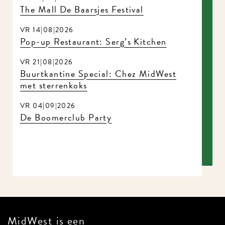
The Mall De Baarsjes Festival
VR 14|08|2026
Pop-up Restaurant: Serg’s Kitchen
VR 21|08|2026
Buurtkantine Special: Chez MidWest
met sterrenkoks
VR 04|09|2026
De Boomerclub Party
MidWest is een