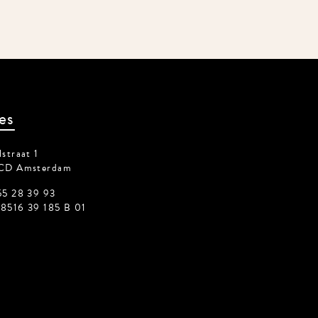
es
straat 1
CD Amsterdam
55 28 39 93
8516 39 185 B 01