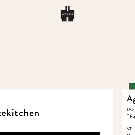
A
tekitchen
DO 
The
VR 