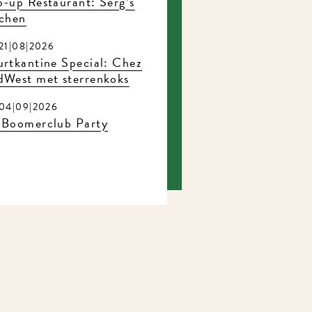
-up Restaurant: Serg’s
tchen
21|08|2026
rtkantine Special: Chez
dWest met sterrenkoks
04|09|2026
 Boomerclub Party