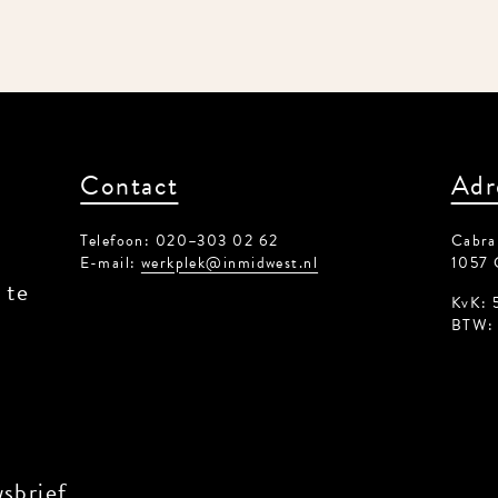
Contact
Adr
Telefoon: 020–303 02 62
Cabral
E-mail:
werkplek@inmidwest.nl
1057 
 te
KvK: 
BTW: 
sbrief