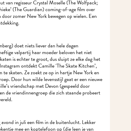
uut van regisseur Crystal Moselle (The Wolfpack;
ieke’ (The Guardian) coming-of-age film over
ich door zomer New York bewegen op wielen. Een
ntdekking.
nberg) doet niets liever dan hele dagen
ftige valpartij haar moeder beloven het niet
aten is echter te groot, dus sluipt ze elke dag het
 Instagram ontdekt Camille ‘The Skate Kitchen’,
m te skaten. Ze zoekt ze op in hartje New York en
roep. Door hun wilde levensstijl gaat er een nieuwe
lle’s vriendschap met Devon (gespeeld door
gen de vriendinnengroep die zich staande probeert
ereld.
avond in juli een film in de buitenlucht. Lekker
dekentje mee en koptelefoon op (die leen je van