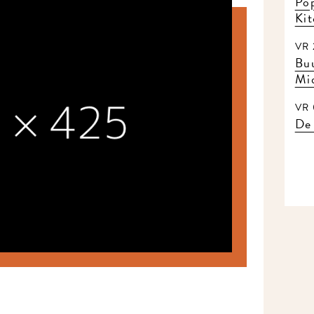
Pop
Ki
VR 
Buu
Mi
VR 
De