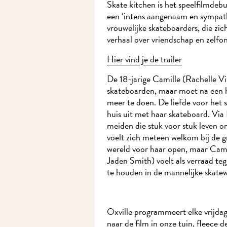
Skate kitchen is het speelfilmdeb
een ‘intens aangenaam en sympath
vrouwelijke skateboarders, die z
verhaal over vriendschap en zelfo
Hier vind je de trailer
De 18-jarige Camille (Rachelle Vi
skateboarden, maar moet na een he
meer te doen. De liefde voor het sk
huis uit met haar skateboard. Via
meiden die stuk voor stuk leven o
voelt zich meteen welkom bij de g
wereld voor haar open, maar Cami
Jaden Smith) voelt als verraad te
te houden in de mannelijke skatew
Oxville programmeert elke vrijdag 
naar de film in onze tuin, fleece 