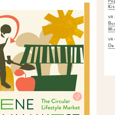
Pop
Kit
VR 2
Buu
Mid
VR 0
De 