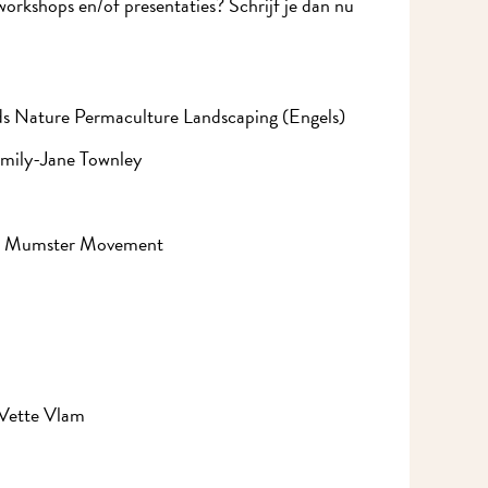
rkshops en/of presentaties? Schrijf je dan nu
 Nature Permaculture Landscaping (Engels)
mily-Jane Townley
Ik wil MidWest-nieuws!
an Mumster Movement
Vette Vlam