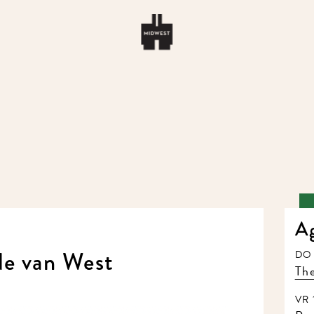
Ag
e van West
DO 1
The 
VR 1