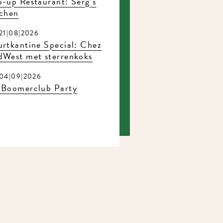
-up Restaurant: Serg’s
chen
1|08|2026
rtkantine Special: Chez
West met sterrenkoks
4|09|2026
Boomerclub Party