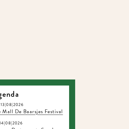
enda
3|08|2026
Mall De Baarsjes Festival
4|08|2026