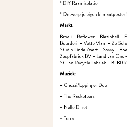
* DIY Raamisolatie
* Ontwerp je eigen klimaatposter!
:
Markt
Broeii – Reflower – Blazinbell – 
Buurderij – Vette Vlam – Zo Schoo
Studio Linda Zwart – Savvy – Bo
Zeepfabriek BV – Land van Ons – 
St. Jan Recycle Fabriek – BLBRRY
:
Muziek
– Ghezzi/Eppinger Duo
– The Racketeers
– Nelle Dj set
– Terra