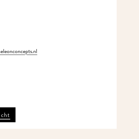
eonconcepts.nl
cht