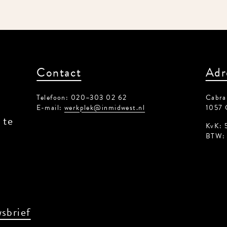
Contact
Adr
Telefoon: 020–303 02 62
Cabrals
E-mail:
werkplek@inmidwest.nl
1057 
te
KvK: 5
BTW: 8
sbrief