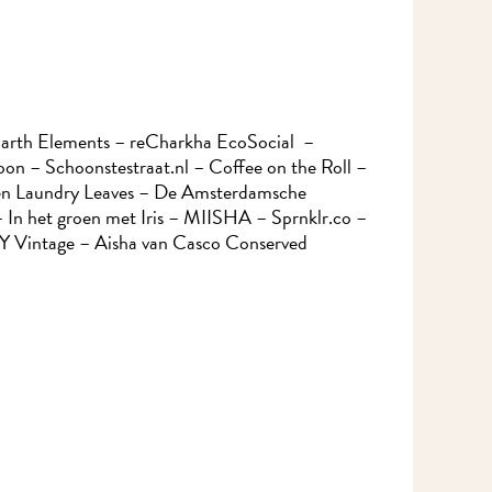
Meld je aan voor onze nieuwsbrief en mis nooit meer iets in MidWest.
Earth Elements – reCharkha EcoSocial –
n – Schoonstestraat.nl – Coffee on the Roll –
en Laundry Leaves – De Amsterdamsche
In het groen met Iris – MIISHA – Sprnklr.co –
 Vintage – Aisha van Casco Conserved