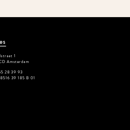
es
traat 1
CD Amsterdam
5 28 39 93
516 39 185 B 01