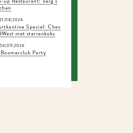
-up Restaurant: Serg’s
tchen
21|08|2026
rtkantine Special: Chez
dWest met sterrenkoks
04|09|2026
 Boomerclub Party