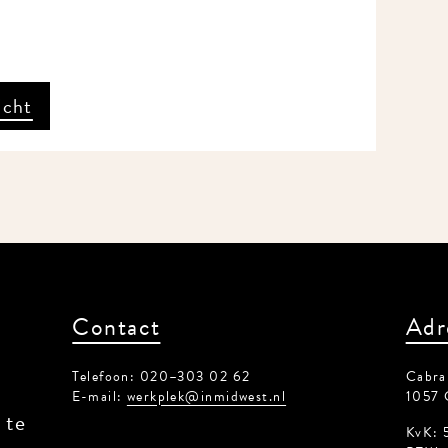
icht
Contact
Adr
Telefoon: 020–303 02 62
Cabral
E-mail:
werkplek@inmidwest.nl
1057 
 te
KvK: 