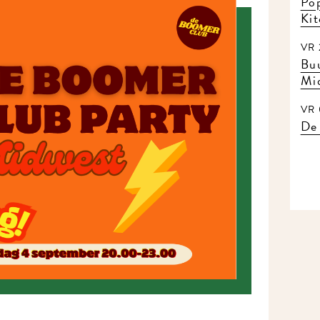
Pop
Ki
VR 
Buu
Mi
VR 
De