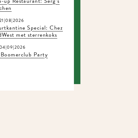
-up Restaurant: Serg’s
tchen
21|08|2026
rtkantine Special: Chez
dWest met sterrenkoks
04|09|2026
 Boomerclub Party