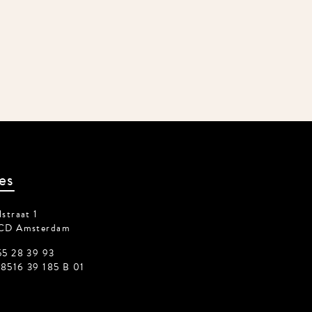
es
straat 1
CD Amsterdam
55 28 39 93
8516 39 185 B 01