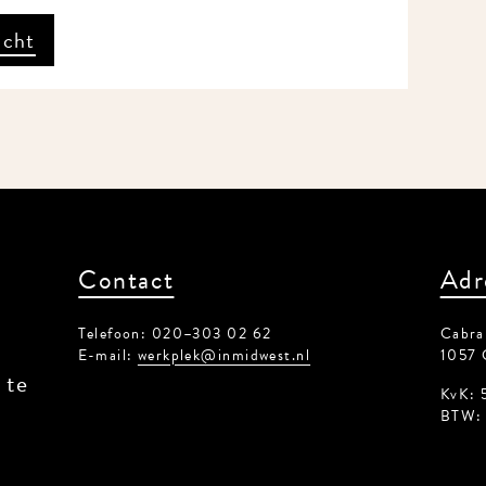
icht
Contact
Adr
Telefoon: 020–303 02 62
Cabral
E-mail:
werkplek@inmidwest.nl
1057 
 te
KvK: 
BTW: 