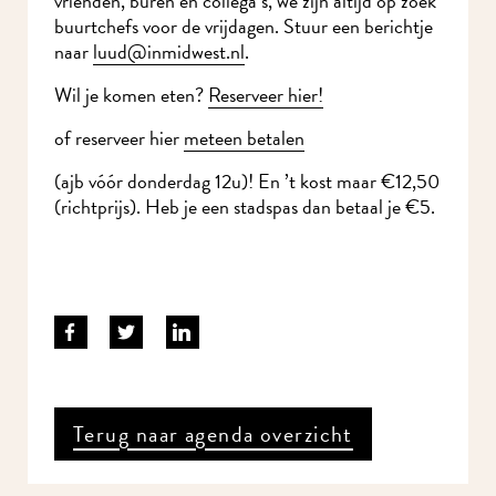
vrienden, buren en collega’s, we zijn altijd op zoek
buurtchefs voor de vrijdagen. Stuur een berichtje
naar
l
uud@inmidwest.nl
.
Wil je komen eten?
Reserveer hier!
of reserveer hier
meteen betalen
(ajb vóór donderdag 12u)! En ’t kost maar €12,50
(richtprijs). Heb je een stadspas dan betaal je €5.
Terug naar agenda overzicht