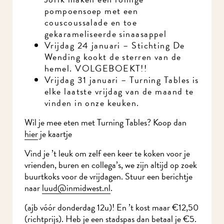
pompoensoep met een
couscoussalade en toe
gekarameliseerde sinaasappel
Vrijdag 24 januari – Stichting De
Wending kookt de sterren van de
hemel. VOLGEBOEKT!!
Vrijdag 31 januari – Turning Tables is
elke laatste vrijdag van de maand te
vinden in onze keuken.
Wil je mee eten met Turning Tables? Koop dan
hier
je kaartje
Vind je ’t leuk om zelf een keer te koken voor je
vrienden, buren en collega’s, we zijn altijd op zoek
buurtkoks voor de vrijdagen. Stuur een berichtje
naar
l
uud@inmidwest.nl
.
(ajb vóór donderdag 12u)! En ’t kost maar €12,50
(richtprijs). Heb je een stadspas dan betaal je €5.