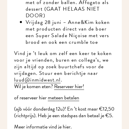
met of zonder ballen. Affogato als
dessert (GAAT HELAAS NIET
DOOR)
Vrijdag 28 juni – Anne&Kim koken
met producten direct van de boer
een Super Salade Niçoise met vers
brood en ook een crumble toe
Vind je ’t leuk om zelf een keer te koken
voor je vrienden, buren en collega’s, we
zijn altijd op zoek buurtchefs voor de
vrijdagen. Stuur een berichtje naar
l
uud@inmidwest.nl
.
Wil je komen eten?
Reserveer hier!
of reserveer hier
meteen betalen
(ajb vóór donderdag 12u)! En ’t kost maar €12,50
(richtprijs). Heb je een stadspas dan betaal je €5.
Meer informatie vind je hier.