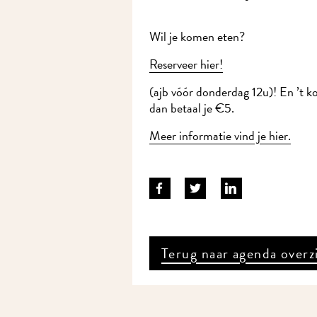
Wil je komen eten?
Reserveer hier!
(ajb vóór donderdag 12u)! En ’t k
dan betaal je €5.
Meer informatie vind je hier.
Terug naar agenda overz