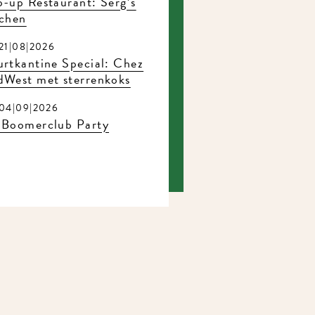
-up Restaurant: Serg’s
tchen
21|08|2026
rtkantine Special: Chez
dWest met sterrenkoks
04|09|2026
 Boomerclub Party