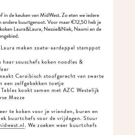
ef in de keuken van MidWest. Zo eten we iedere
en andere buurtgenoot. Voor maar €12,50 heb je
d koken Laura&Laura, Nessie&Niek, Naomi en de
engebied.
n Laura maken zoete-aardappel stamppot
n haar souschefs koken noodles &
Jaar
maakt Caraïbisch stoofgerecht van zwarte
en een zelfgebakken toetje
g Tables kookt samen met AZC Westelijk
rse Mezze
keer te koken voor je vrienden, buren en
zoek buurtchefs voor de vrijdagen. Stuur
idwest.nl
. We zoeken weer buurtchefs