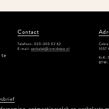
Contact
Adr
Telefoon: 020–303 02 62
Cabral
E-mail:
werkplek@inmidwest.nl
1057 
 te
KvK: 
BTW: 
sbrief
derneming, ontmoetingsplek en werkplaats me