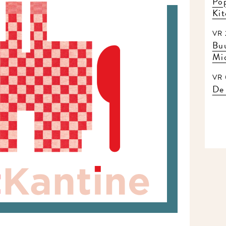
Pop
Ki
VR 
Buu
Mi
VR 
De