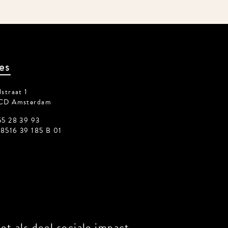
es
straat 1
CD Amsterdam
55 28 39 93
8516 39 185 B 01
t als doel sociale impact