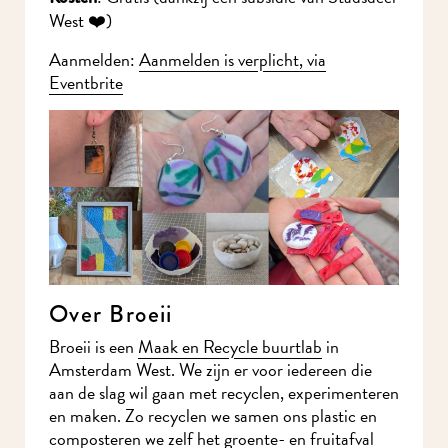
Stadsdeel West ❤️)
Ik wil MidWest-
Aanmelden:
Aanmelden is verplicht, via
Eventbrite
nieuws!
Over Broeii
Broeii is een
Maak en Recycle buurtlab
in
Amsterdam West. We zijn er voor iedereen die
aan de slag wil gaan met recyclen,
Meld je aan voor onze nieuwsbrief en mis nooit meer iets in
experimenteren en maken. Zo recyclen we samen
MidWest.
ons plastic en composteren we zelf het groente-