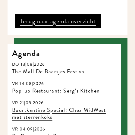
Terug naar agenda overzicht
Agenda
DO 13|08|2026
The Mall De Baarsjes Festival
VR 14|08|2026
Pop-up Restaurant: Serg’s Kitchen
VR 21|08|2026
Buurtkantine Special: Chez MidWest
met sterrenkoks
VR 04|09|2026
De Boomerclub Party