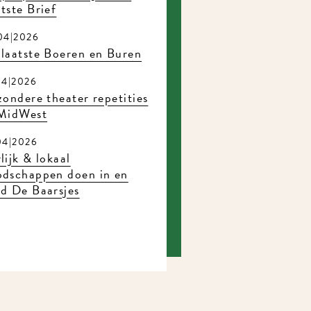
ste Brief
4|2026
laatste Boeren en Buren
4|2026
ondere theater repetities
MidWest
4|2026
ijk & lokaal
dschappen doen in en
d De Baarsjes