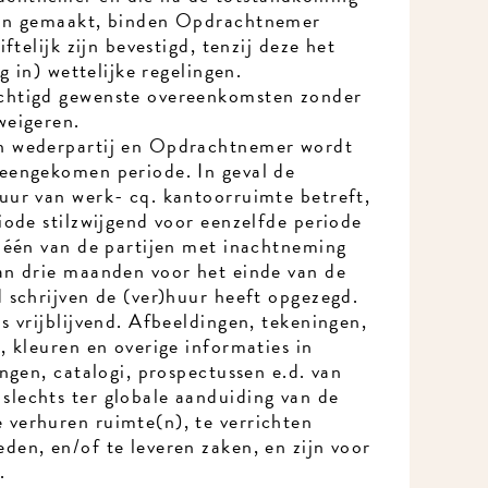
jn gemaakt, binden Opdrachtnemer
ftelijk zijn bevestigd, tenzij deze het
g in) wettelijke regelingen.
htigd gewenste overeenkomsten zonder
eigeren.
 wederpartij en Opdrachtnemer wordt
engekomen periode. In geval de
ur van werk- cq. kantoorruimte betreft,
ode stilzwijgend voor eenzelfde periode
 één van de partijen met inachtneming
n drie maanden voor het einde van de
schrijven de (ver)huur heeft opgezegd.
 vrijblijvend. Afbeeldingen, tekeningen,
 kleuren en overige informaties in
ngen, catalogi, prospectussen e.d. van
echts ter globale aanduiding van de
erhuren ruimte(n), te verrichten
en, en/of te leveren zaken, en zijn voor