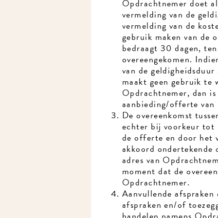
Opdrachtnemer doet als
vermelding van de geldi
vermelding van de koste
gebruik maken van de op
bedraagt 30 dagen, tenzi
overeengekomen. Indien d
van de geldigheidsduur 
maakt geen gebruik te wi
Opdrachtnemer, dan is 
aanbieding/offerte van
De overeenkomst tussen
echter bij voorkeur tot 
de offerte en door het 
akkoord ondertekende of
adres van Opdrachtnemer
moment dat de overeenko
Opdrachtnemer.
Aanvullende afspraken o
afspraken en/of toezeggi
handelen namens Opdrac