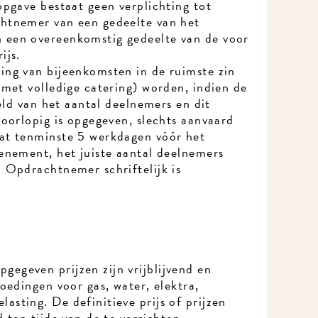
pgave bestaat geen verplichting tot
tnemer van een gedeelte van het
een overeenkomstig gedeelte van de voor
js.
ng van bijeenkomsten in de ruimste zin
met volledige catering) worden, indien de
eld van het aantal deelnemers en dit
oorlopig is opgegeven, slechts aanvaard
t tenminste 5 werkdagen vóór het
enement, het juiste aantal deelnemers
 Opdrachtnemer schriftelijk is
geven prijzen zijn vrijblijvend en
oedingen voor gas, water, elektra,
ting. De definitieve prijs of prijzen
 ten tijde van de te verrichten