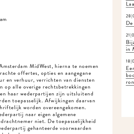
Laat
28|0
am
De 
21|0
Bijz
in 
18|0
 Amsterdam MidWest, hierna te noemen
Eerl
chte offertes, opties en aangegane
boo
 en verhuur, verrichten van diensten
ron
op alle overige rechtsbetrekkingen
 haar wederpartijen zijn uitsluitend
en toepasselijk. Afwijkingen daarvan
hriftelijk worden overeengekomen.
derpartij naar eigen algemene
rachtnemer niet. De toepasselijkheid
ederpartij gehanteerde voorwaarden