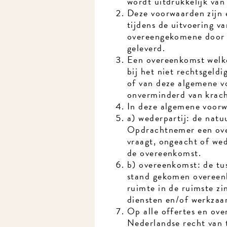
wordt uitdrukkelijk van
Deze voorwaarden zijn e
tijdens de uitvoering v
overeengekomene door O
geleverd.
Een overeenkomst welke 
bij het niet rechtsgeldi
of van deze algemene vo
onverminderd van krach
In deze algemene voorwa
a) wederpartij: de natuu
Opdrachtnemer een over
vraagt, ongeacht of wede
de overeenkomst.
b) overeenkomst: de tus
stand gekomen overeenk
ruimte in de ruimste zin
diensten en/of werkzaa
Op alle offertes en over
Nederlandse recht van to