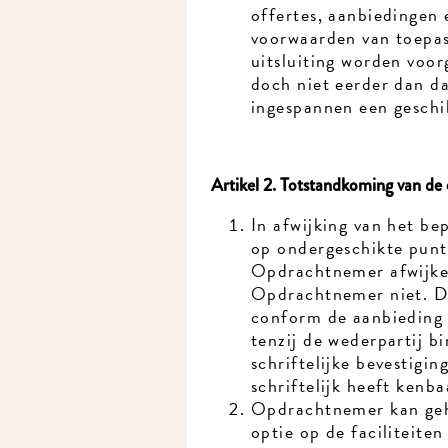
offertes, aanbiedingen 
voorwaarden van toepassi
uitsluiting worden voor
doch niet eerder dan dat
ingespannen een geschil 
Artikel 2. Totstandkoming van de 
In afwijking van het bep
op ondergeschikte punte
Opdrachtnemer afwijken
Opdrachtnemer niet. De
conform de aanbieding o
tenzij de wederpartij b
schriftelijke bevestigin
schriftelijk heeft kenba
Opdrachtnemer kan gehee
optie op de faciliteite