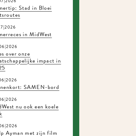
7|2026
rtip: Stad in Bloei
sroutes
7|2026
erreces in MidWest
6|2026
s over onze
tschappelijke impact in
5
6|2026
nenkort: SAMEN-bord
6|2026
West nu ook een koele
6|2026
p Ayman met zijn film