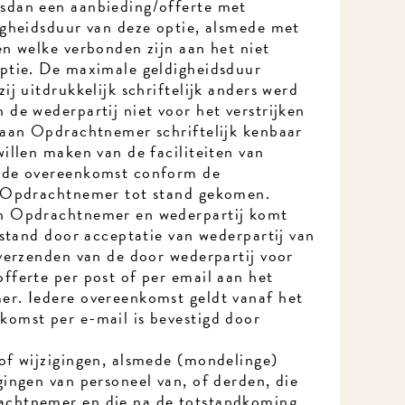
dan een aanbieding/offerte met
gheidsduur van deze optie, alsmede met
n welke verbonden zijn aan het niet
tie. De maximale geldigheidsduur
j uitdrukkelijk schriftelijk anders werd
e wederpartij niet voor het verstrijken
aan Opdrachtnemer schriftelijk kenbaar
Meld je aan voor onze nieuwsbrief en mis nooit meer iets in MidWest.
llen maken van de faciliteiten van
de overeenkomst conform de
 Opdrachtnemer tot stand gekomen.
 Opdrachtnemer en wederpartij komt
stand door acceptatie van wederpartij van
verzenden van de door wederpartij voor
ferte per post of per email aan het
. Iedere overeenkomst geldt vanaf het
mst per e-mail is bevestigd door
f wijzigingen, alsmede (mondelinge)
ngen van personeel van, of derden, die
htnemer en die na de totstandkoming