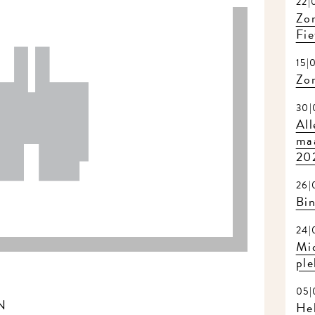
22|0
Zome
Fiet
15|0
Zom
30|0
Alle
maa
202
26|0
Bin
24|0
Mid
plek
05|0
N
Hel