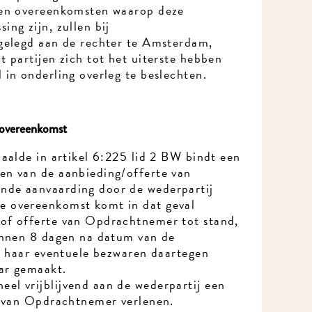
en overeenkomsten waarop deze
ng zijn, zullen bij
gelegd aan de rechter te Amsterdam,
 partijen zich tot het uiterste hebben
in onderling overleg te beslechten.
overeenkomst
aalde in artikel 6:225 lid 2 BW bindt een
n van de aanbieding/offerte van
de aanvaarding door de wederpartij
 overeenkomst komt in dat geval
Ik wil MidWest-nieuws!
f offerte van Opdrachtnemer tot stand,
innen 8 dagen na datum van de
g haar eventuele bezwaren daartegen
ar gemaakt.
l vrijblijvend aan de wederpartij een
n van Opdrachtnemer verlenen.