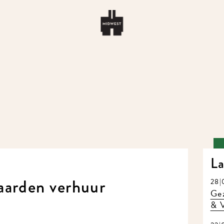
La
arden verhuur
28|0
Gez
& V