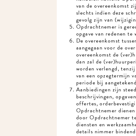
van de overeenkomst zi
slechts indien deze schri
gevolg zijn van (wijzigin
Opdrachtnemer is gerec
opgave van redenen te w
De overeenkomst tussen
aangegaan voor de overe
overeenkomst de (ver)hu
dan zal de (ver)huurperi
worden verlengd, tenzij
van een opzegtermijn va
periode bij aangetekend 
Aanbiedingen zijn steeds
beschrijvingen, opgaven,
offertes, orderbevestigi
Opdrachtnemer dienen sl
door Opdrachtnemer te v
diensten en werkzaamhed
details nimmer bindend.