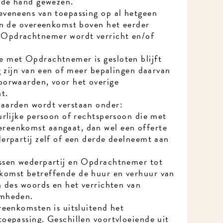
 de hand gewezen.
veneens van toepassing op al hetgeen
an de overeenkomst boven het eerder
pdrachtnemer wordt verricht en/of
met Opdrachtnemer is gesloten blijft
g zijn van een of meer bepalingen daarvan
orwaarden, voor het overige
t.
arden wordt verstaan onder:
rlijke persoon of rechtspersoon die met
eenkomst aangaat, dan wel een offerte
rpartij zelf of een derde deelneemt aan
sen wederpartij en Opdrachtnemer tot
omst betreffende de huur en verhuur van
 des woords en het verrichten van
mheden.
eenkomsten is uitsluitend het
epassing. Geschillen voortvloeiende uit