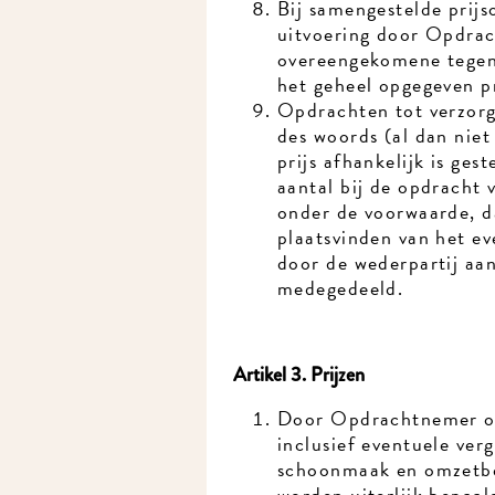
Bij samengestelde prijso
uitvoering door Opdrach
overeengekomene tegen 
het geheel opgegeven pri
Opdrachten tot verzorgi
des woords (al dan niet 
prijs afhankelijk is gest
aantal bij de opdracht v
onder de voorwaarde, da
plaatsvinden van het ev
door de wederpartij aan
medegedeeld.
Artikel 3. Prijzen
Door Opdrachtnemer opge
inclusief eventuele verg
schoonmaak en omzetbelas
worden uiterlijk bepaald