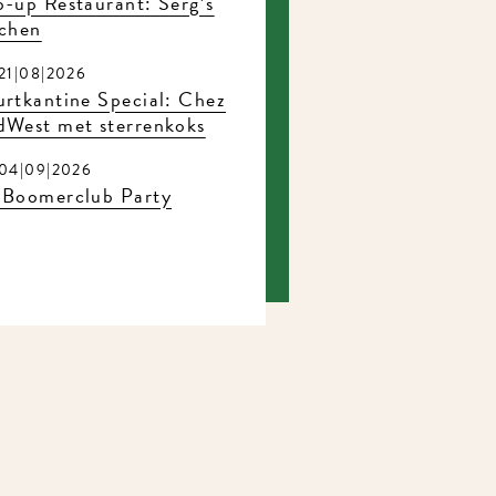
-up Restaurant: Serg’s
tchen
21|08|2026
rtkantine Special: Chez
dWest met sterrenkoks
04|09|2026
 Boomerclub Party