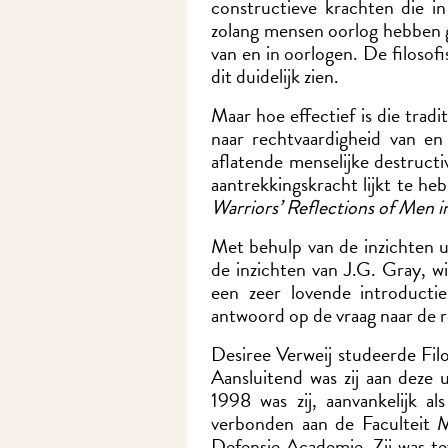
constructieve krachten die i
zolang mensen oorlog hebben g
van en in oorlogen. De filosofi
dit duidelijk zien.
Maar hoe effectief is die trad
naar rechtvaardigheid van en
aflatende menselijke destructi
aantrekkingskracht lijkt te heb
Warriors’ Reflections of Men i
Met behulp van de inzichten ui
de inzichten van J.G. Gray, 
een zeer lovende introduct
antwoord op de vraag naar de r
Desiree Verweij studeerde Fil
Aansluitend was zij aan deze 
1998 was zij, aanvankelijk 
verbonden aan de Faculteit 
Defensie Academie. Zij was te