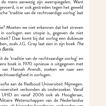
n de mens aanwezig zijn weerspiegelen. Want
evoerd, is er ook gestreden tegen het geweld
sche ’traditie van de rechtvaardige oorlog’ laat
itie? Moeten we niet erkennen dat het streven
 in oorlogen een utopie is, gegeven de niet
viteit? Daar komt bij dat oorlog een dubieuze
ben, zoals J.G. Gray laat zien in zijn boek
The
n Battle
.
t de ’traditie van de rechtvaardige oorlog’ en
wiens boek in 1970 opnieuw is uitgegeven met
ie van Hannah Arendt, zoeken we naar een
echtvaardigheid in oorlogen.
osofie aan de Radboud Universiteit Nijmegen.
universiteit verbonden als onderzoeker. Vanaf
als UHD en vanaf 2006 ook als Hoogleraar,
Militaire Wetenschappen van de Nederlandse
vens, als bijzonder hoogleraar, verbonden aan