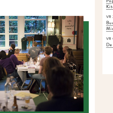
Pop
Ki
VR 
Buu
Mi
VR 
De