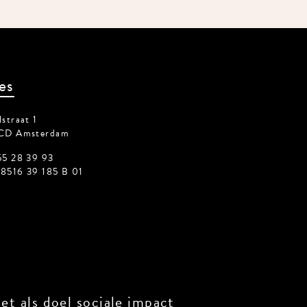
es
straat 1
CD Amsterdam
55 28 39 93
8516 39 185 B 01
t als doel sociale impact