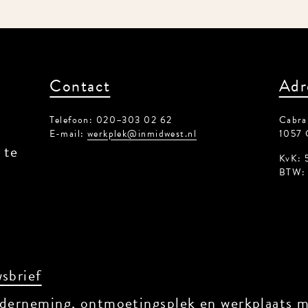
Contact
Adr
Telefoon: 020–303 02 62
Cabral
E-mail:
werkplek@inmidwest.nl
1057 
 te
KvK: 
BTW: 
sbrief
derneming, ontmoetingsplek en werkplaats me