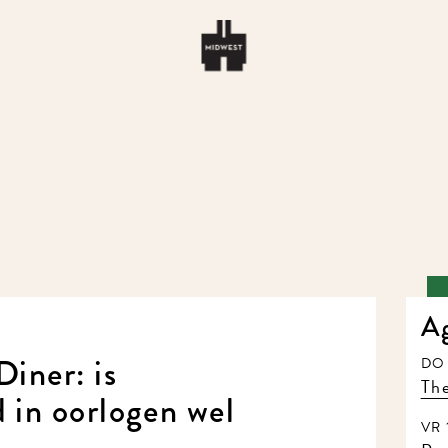
A
Diner: is
DO 
The
 in oorlogen wel
VR 